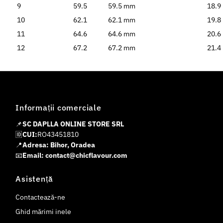
9
59.5
59.5 mm
18.9
10
62.1
62.1 mm
19.8
11
64.6
64.6 mm
20.6
12
67.2
67.2 mm
21.4
Informații comerciale
📌
SC DAPLLA ONLINE STORE SRL
🆔
CUI:
RO43451810
📍
Adresa: Bihor, Oradea
📧
Email: contact@chicflavour.com
Asistență
Contactează-ne
Ghid mărimi inele