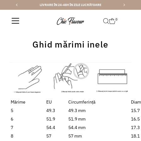
LIVRARE ÎN 24-48H ÎN ZILE LUCRĂTOARE
Sari la conținut
0
Ghid mărimi inele
Mărime
EU
Circumferință
Diam
5
49.3
49.3 mm
15.7
6
51.9
51.9 mm
16.5
7
54.4
54.4 mm
17.3
8
57
57 mm
18.1