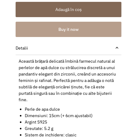
Adaugă în coș
Buy it now
Detalii
Această brățară delicată îmbină farmecul natural al
perlelor de apă dulce cu strălucirea discretă a unui
pandantiv elegant din zirconii, creând un accesoriu
feminin și rafinat. Perfectă pentru a adăuga o notă
subtilă de eleganță oricărei ținute, fie că este
purtată singură sau în combinație cu alte bijuterii
fine.
Perle de apa dulce
Dimensiuni
: 15cm (+ 6cm ajustabil)
Argint S925
Greutate: 5.2 g
Sistem de inchidere: clasic