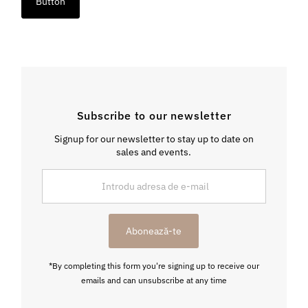
Button
Subscribe to our newsletter
Signup for our newsletter to stay up to date on
sales and events.
Introdu
adresa
de
e-
Abonează-te
mail
*By completing this form you're signing up to receive our
emails and can unsubscribe at any time