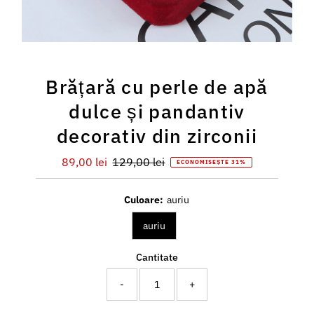
Brățară cu perle de apă
dulce și pandantiv
decorativ din zirconii
Preț
89,00 lei
Preț
129,00 lei
ECONOMISEȘTE 31%
redus
întreg
Culoare:
auriu
auriu
Cantitate
-
+