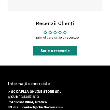
Recenzii Clienți
Fii primul care scrie o recenzie
Scrie o recenzie
Informații comerciale
📌
SC DAPLLA ONLINE STORE SRL
🆔
CUI:
RO43451810
📍
Adresa: Bihor, Oradea
📧
Email: contact@chicflavour.com