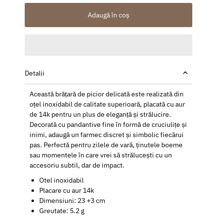
Adaugă în coș
Detalii
Această brățară de picior delicată este realizată din
oțel inoxidabil de calitate superioară, placată cu aur
de 14k pentru un plus de eleganță și strălucire.
Decorată cu pandantive fine în formă de cruciulițe și
inimi, adaugă un farmec discret și simbolic fiecărui
pas. Perfectă pentru zilele de vară, ținutele boeme
sau momentele în care vrei să strălucești cu un
accesoriu subtil, dar de impact.
Otel inoxidabil
Placare cu aur 14k
Dimensiuni
: 23 +3 cm
Greutate: 5.2 g