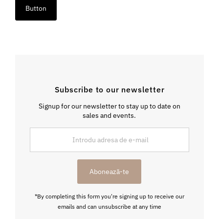
Button
Subscribe to our newsletter
Signup for our newsletter to stay up to date on
sales and events.
Introdu
adresa
de
e-
Abonează-te
mail
*By completing this form you're signing up to receive our
emails and can unsubscribe at any time