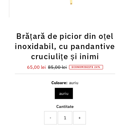
Brățară de picior din oțel
inoxidabil, cu pandantive
cruciulițe și inimi
Preț
65,00 lei
Preț
85,00 lei
ECONOMISEȘTE 24%
redus
întreg
Culoare:
auriu
auriu
Cantitate
-
+