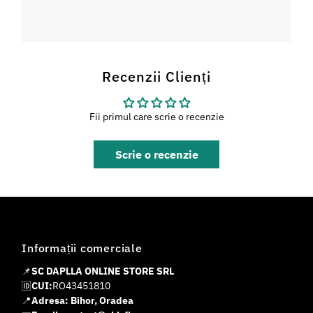
Recenzii Clienți
Fii primul care scrie o recenzie
Scrie o recenzie
Informații comerciale
📌
SC DAPLLA ONLINE STORE SRL
🆔
CUI:
RO43451810
📍
Adresa: Bihor, Oradea