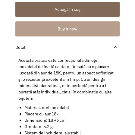
Adaugă în coș
Buy it now
Detalii
Această brățară este confecționată din oțel
inoxidabil de înaltă calitate, finisată cu o placare
luxoasă din aur de 18K, pentru un aspect sofisticat
și o rezistență excelentă în timp. Cu un design
minimalist, dar rafinat, este perfectă pentru a fi
purtată atât individual, cât și în combinație cu alte
bijuterii.
Material: otel inoxidabil
Placare cu aur 18k
Dimensiuni
: 18 +6 cm
Greutate: 5.2 g
Sistem de inchidere: ajustabil