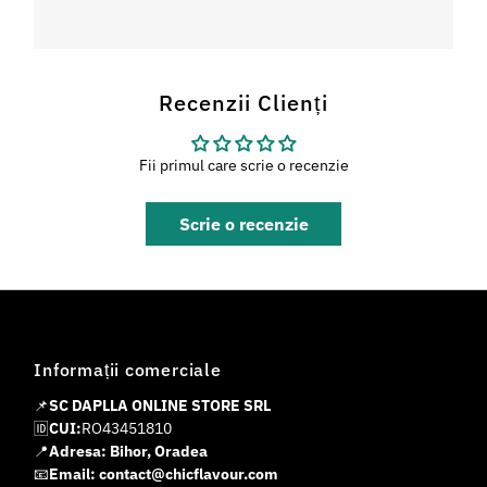
Recenzii Clienți
Fii primul care scrie o recenzie
Scrie o recenzie
Informații comerciale
📌
SC DAPLLA ONLINE STORE SRL
🆔
CUI:
RO43451810
📍
Adresa: Bihor, Oradea
📧
Email: contact@chicflavour.com