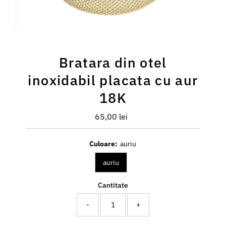
Bratara din otel
inoxidabil placata cu aur
18K
65,00 lei
Preț
întreg
Culoare:
auriu
auriu
Cantitate
-
+