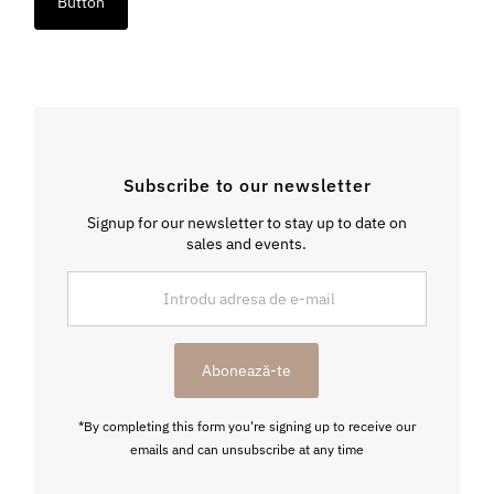
Button
Subscribe to our newsletter
Signup for our newsletter to stay up to date on
sales and events.
Introdu
adresa
de
e-
Abonează-te
mail
*By completing this form you're signing up to receive our
emails and can unsubscribe at any time