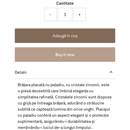
Cantitate
-
+
Adaugă în coș
Buy it now
Detalii
Brățara placată cu paladiu, cu cristale zirconii, este
o piesă deosebită care îmbină eleganța cu
simplitatea rafinată. Cristalele zirconii sunt dispuse
cu grijă pe întreaga brățară, aducând o strălucire
subtilă ce captează lumina din orice unghi. Placajul
cu paladiu conferă un aspect elegant și o protecție
suplimentară, asigurându-i durabilitatea și
menținându-i luciul de-a lungul timpului.