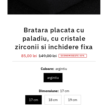
Bratara placata cu
paladiu, cu cristale
zirconii si inchidere fixa
Preț
85,00 lei
Preț
149,00 lei
ECONOMISEȘTE 43%
redus
întreg
Culoare:
argintiu
argintiu
Dimensiune:
17 cm
17 cm
18 cm
19 cm