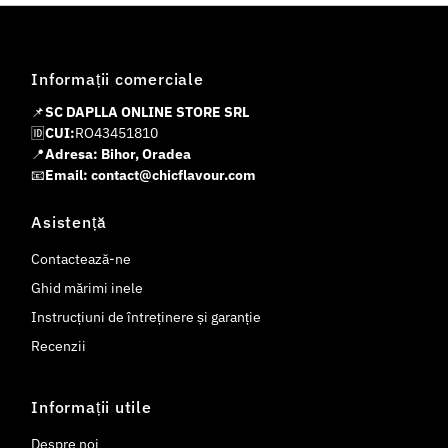
Informații comerciale
📌
SC DAPLLA ONLINE STORE SRL
🆔
CUI:
RO43451810
📍
Adresa: Bihor, Oradea
📧
Email: contact@chicflavour.com
Asistență
Contactează-ne
Ghid mărimi inele
Instrucțiuni de întreținere și garanție
Recenzii
Informații utile
Despre noi