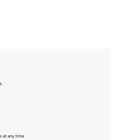
s.
e at any time