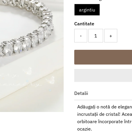
argintiu
Cantitate
-
+
Detalii
Adăugați o notă de eleganț
incrustații de cristal! Ac
orbitoare încorporate într
ocazie.