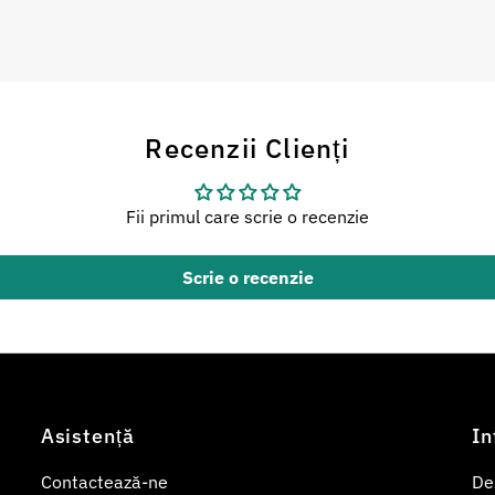
Recenzii Clienți
Fii primul care scrie o recenzie
Scrie o recenzie
Asistență
In
Contactează-ne
De