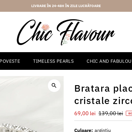
2 ANI GARANTIE
 POVESTE
TIMELESS PEARLS
CHIC AND FABULOU
Bratara plac
cristale zirc
Preț
69,00 lei
Preț
139,00 lei
E
redus
întreg
Culoare:
argintiu