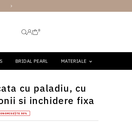
AMBALARE PREMIUM
0
S
BRIDAL PEARL
MATERIALE
ata cu paladiu, cu
onii si inchidere fixa
CONOMISEȘTE 50%