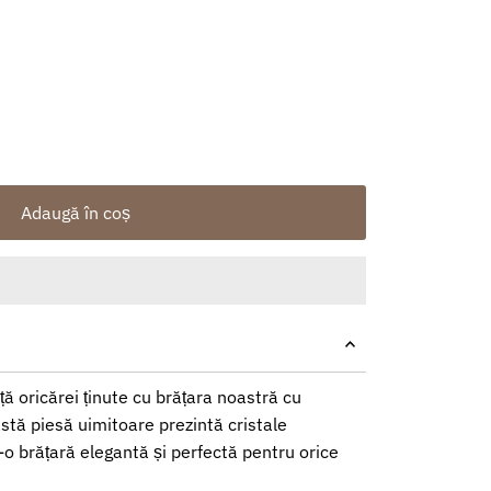
Adaugă în coș
ă oricărei ținute cu brățara noastră cu
eastă piesă uimitoare prezintă cristale
-o brățară elegantă și perfectă pentru orice