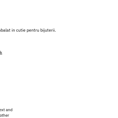
alat in cutie pentru bijuterii.
nk
ext and
 other