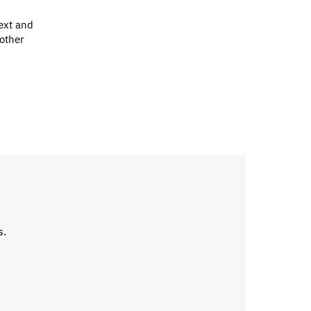
ext and
 other
s.