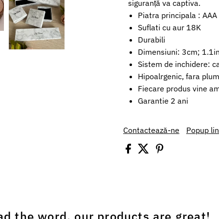
siguranță va captiva.
Piatra principala : AAA
Suflati cu aur 18K
Durabili
Dimensiuni: 3cm; 1.1i
Sistem de inchidere: ca
Hipoalrgenic, fara plum
Fiecare produs vine amb
Garantie 2 ani
Contactează-ne
Popup li
ad the word, our products are great!