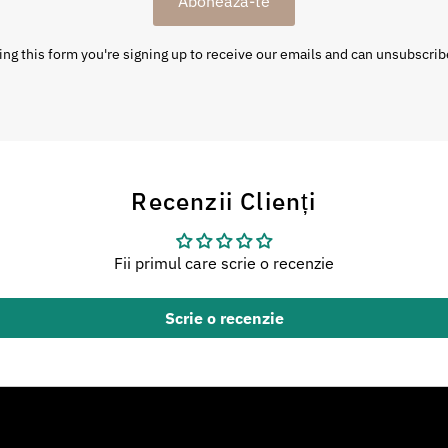
Abonează-te
ng this form you're signing up to receive our emails and can unsubscrib
Recenzii Clienți
Fii primul care scrie o recenzie
Scrie o recenzie