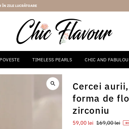
2 ANI GARANTIE
 POVESTE
TIMELESS PEARLS
CHIC AND FABULOU
Cercei aurii
forma de flo
zirconiu
Preț
59,00 lei
Preț
169,00 lei
E