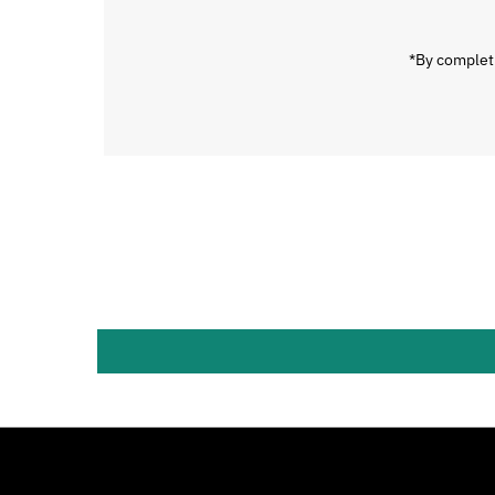
mail
*By completi