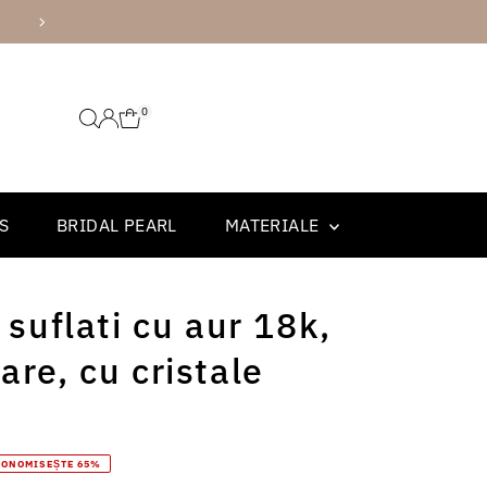
AMBALARE PREMIUM
0
S
BRIDAL PEARL
MATERIALE
, suflati cu aur 18k,
are, cu cristale
CONOMISEȘTE 65%