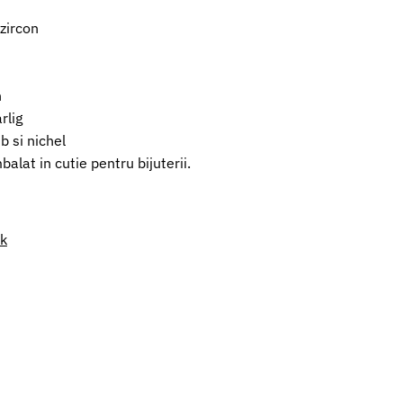
 zircon
n
rlig
b si nichel
alat in cutie pentru bijuterii.
nk