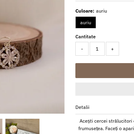
redus
întreg
Culoare:
auriu
auriu
Cantitate
-
+
Detalii
Acești cercei strălucitori
frumusețea. Faceți o aparit