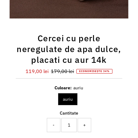
Cercei cu perle
neregulate de apa dulce,
placati cu aur 14k
Preț
119,00 lei
Preț
179,00 lei
ECONOMISEȘTE 34%
redus
întreg
Culoare:
auriu
auriu
Cantitate
-
+