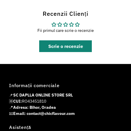
Recenzii Clienți
Fii primul care scrie o recenzie
Scrie o recenzie
Informații comerciale
📌
SC DAPLLA ONLINE STORE SRL
🆔
CUI:
RO43451810
📍
Adresa: Bihor, Oradea
📧
Email: contact@chicflavour.com
Asistență