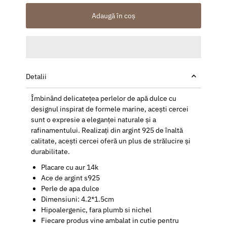
Adaugă în coș
Detalii
Îmbinând delicatețea perlelor de apă dulce cu
designul inspirat de formele marine, acești cercei
sunt o expresie a eleganței naturale și a
rafinamentului. Realizați din argint 925 de înaltă
calitate, acești cercei oferă un plus de strălucire și
durabilitate.
Placare cu aur 14k
Ace de argint s925
Perle de apa dulce
Dimensiuni: 4.2*1.5cm
Hipoalergenic, fara plumb si nichel
Fiecare produs vine ambalat in cutie pentru