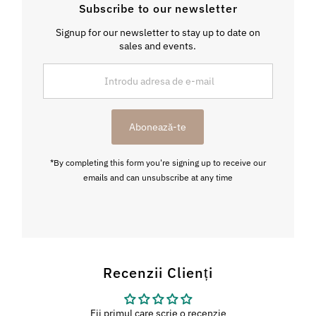
Subscribe to our newsletter
Signup for our newsletter to stay up to date on
sales and events.
Introdu
adresa
de
e-
Abonează-te
mail
*By completing this form you're signing up to receive our
emails and can unsubscribe at any time
Recenzii Clienți
Fii primul care scrie o recenzie