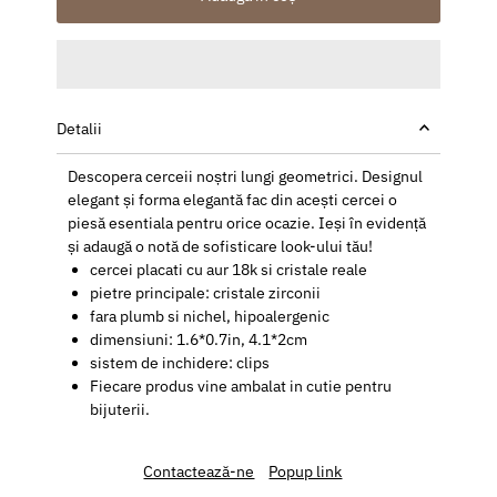
Detalii
Descopera cerceii noștri lungi geometrici. Designul
elegant și forma elegantă fac din acești cercei o
piesă esentiala pentru orice ocazie. Ieși în evidență
și adaugă o notă de sofisticare look-ului tău!
cercei placati cu aur 18k si cristale reale
pietre principale: cristale zirconii
fara plumb si nichel, hipoalergenic
dimensiuni: 1.6*0.7in,
4.1*2cm
sistem de inchidere: clips
Fiecare produs vine ambalat in cutie pentru
bijuterii.
Contactează-ne
Popup link