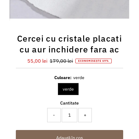
Cercei cu cristale placati
cu aur inchidere fara ac
Preț
55,00 lei
Preț
179,00 lei
ECONOMISEȘTE 69%
redus
întreg
Culoare:
verde
verde
Cantitate
-
+
Adaugă în coș