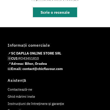
Scrie o recenzie
Informații comerciale
📌
SC DAPLLA ONLINE STORE SRL
🆔
CUI:
RO43451810
📍
Adresa: Bihor, Oradea
📧
Email: contact@chicflavour.com
Asistență
Contactează-ne
Ghid mărimi inele
Instrucțiuni de întreținere și garanție