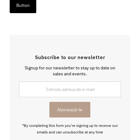
Button
Subscribe to our newsletter
Signup for our newsletter to stay up to date on
sales and events.
Introdu
adresa
de
e-
Abonează-te
mail
*By completing this form you're signing up to receive our
emails and can unsubscribe at any time