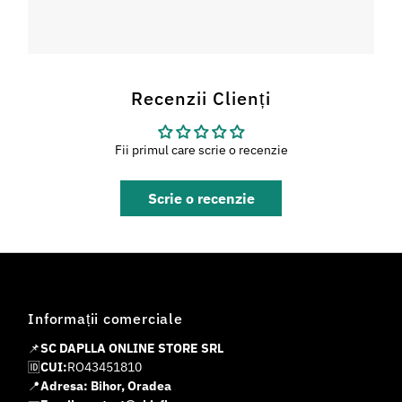
Recenzii Clienți
Fii primul care scrie o recenzie
Scrie o recenzie
Informații comerciale
📌
SC DAPLLA ONLINE STORE SRL
🆔
CUI:
RO43451810
📍
Adresa: Bihor, Oradea