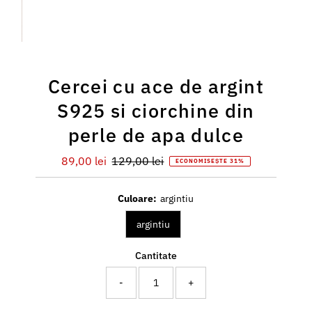
Cercei cu ace de argint
S925 si ciorchine din
perle de apa dulce
Preț
89,00 lei
Preț
129,00 lei
ECONOMISEȘTE 31%
redus
întreg
Culoare:
argintiu
argintiu
Cantitate
-
+