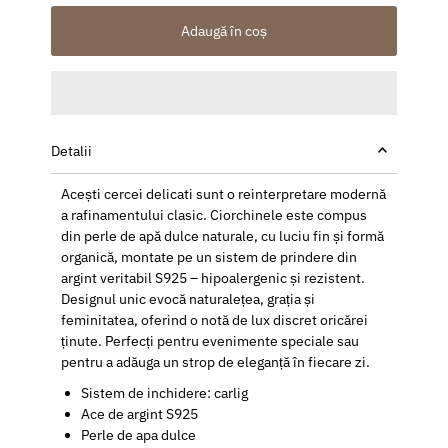
Adaugă în coș
Detalii
Acești cercei delicati sunt o reinterpretare modernă
a rafinamentului clasic. Ciorchinele este compus
din perle de apă dulce naturale, cu luciu fin și formă
organică, montate pe un sistem de prindere din
argint veritabil S925 – hipoalergenic și rezistent.
Designul unic evocă naturalețea, grația și
feminitatea, oferind o notă de lux discret oricărei
ținute. Perfecți pentru evenimente speciale sau
pentru a adăuga un strop de eleganță în fiecare zi.
Sistem de inchidere: carlig
Ace de argint S925
Perle de apa dulce