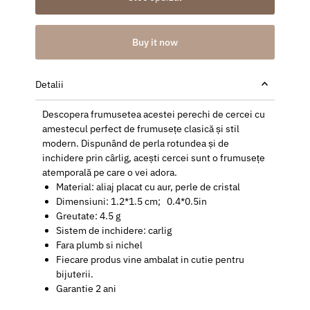
Buy it now
Detalii
Descopera frumusetea acestei perechi de cercei cu
amestecul perfect de frumusețe clasică și stil
modern. Dispunând de perla rotundea și de
inchidere prin cârlig, acești cercei sunt o frumusețe
atemporală pe care o vei adora.
Material: aliaj placat cu aur, perle de cristal
Dimensiuni:
1.2*1.5 cm; 0.4*0.5in
Greutate: 4.5 g
Sistem de inchidere: carlig
Fara plumb si nichel
Fiecare produs vine ambalat in cutie pentru
bijuterii.
Garantie 2 ani