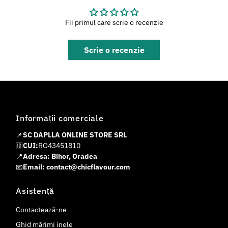
Fii primul care scrie o recenzie
Scrie o recenzie
Informații comerciale
📌
SC DAPLLA ONLINE STORE SRL
🆔
CUI:
RO43451810
📍
Adresa: Bihor, Oradea
📧
Email: contact@chicflavour.com
Asistență
Contactează-ne
Ghid mărimi inele