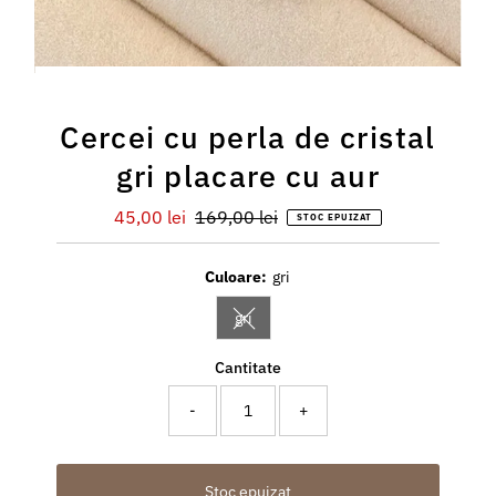
Cercei cu perla de cristal
gri placare cu aur
Preț
45,00 lei
Preț
169,00 lei
STOC EPUIZAT
redus
întreg
Culoare:
gri
gri
Variantă indisponibilă sau epuizată
Cantitate
-
+
Stoc epuizat