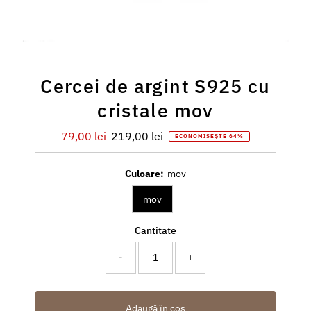
Cercei de argint S925 cu
cristale mov
Preț
79,00 lei
Preț
219,00 lei
ECONOMISEȘTE 64%
redus
întreg
Culoare:
mov
mov
Cantitate
-
+
Adaugă în coș