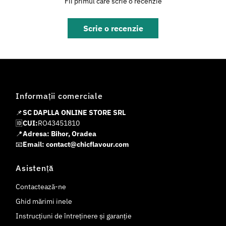
Fii primul care scrie o recenzie
Scrie o recenzie
Informații comerciale
📌
SC DAPLLA ONLINE STORE SRL
🆔
CUI:
RO43451810
📍
Adresa: Bihor, Oradea
📧
Email: contact@chicflavour.com
Asistență
Contactează-ne
Ghid mărimi inele
Instrucțiuni de întreținere și garanție