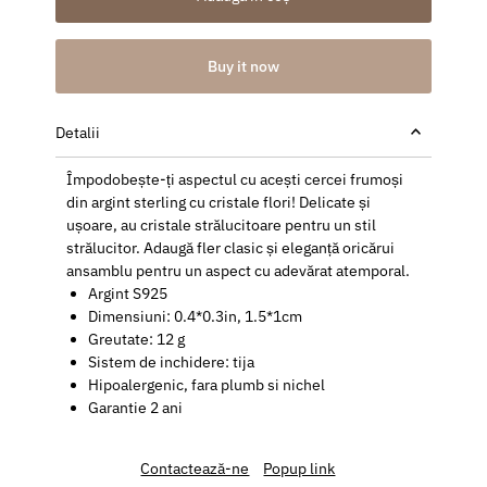
Buy it now
Detalii
Împodobește-ți aspectul cu acești cercei frumoși
din argint sterling cu cristale flori! Delicate și
ușoare, au cristale strălucitoare pentru un stil
strălucitor. Adaugă fler clasic și eleganță oricărui
ansamblu pentru un aspect cu adevărat atemporal.
Argint S925
Dimensiuni: 0.4*0.3in, 1.5*1cm
Greutate: 12 g
Sistem de inchidere: tija
Hipoalergenic, fara plumb si nichel
Garantie 2 ani
Contactează-ne
Popup link