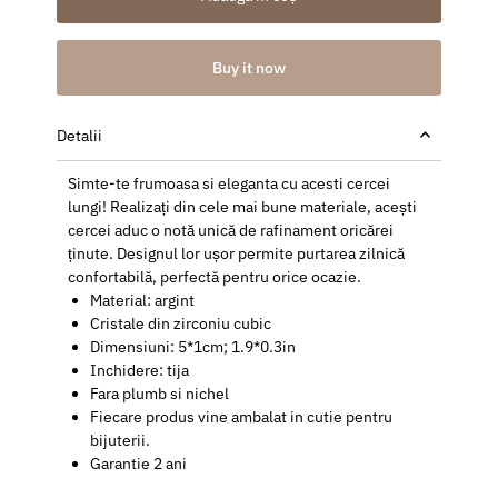
Buy it now
Detalii
Simte-te frumoasa si eleganta cu acesti cercei
lungi! Realizați din cele mai bune materiale, acești
cercei aduc o notă unică de rafinament oricărei
ținute. Designul lor ușor permite purtarea zilnică
confortabilă, perfectă pentru orice ocazie.
Material: argint
Cristale din zirconiu cubic
Dimensiuni: 5*1cm; 1.9*0.3in
Inchidere: tija
Fara plumb si nichel
Fiecare produs vine ambalat in cutie pentru
bijuterii.
Garantie 2 ani