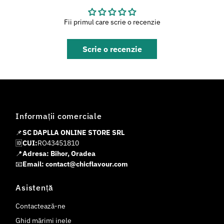
Fii primul care scrie o recenzie
Scrie o recenzie
Informații comerciale
📌
SC DAPLLA ONLINE STORE SRL
🆔
CUI:
RO43451810
📍
Adresa: Bihor, Oradea
📧
Email: contact@chicflavour.com
Asistență
Contactează-ne
Ghid mărimi inele