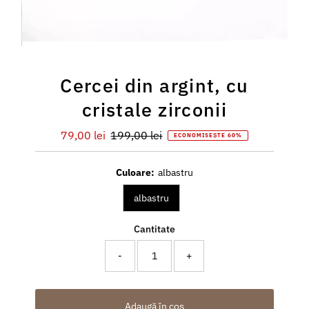
Cercei din argint, cu
cristale zirconii
Preț
79,00 lei
Preț
199,00 lei
ECONOMISEȘTE 60%
redus
întreg
Culoare:
albastru
albastru
Cantitate
-
+
Adaugă în coș