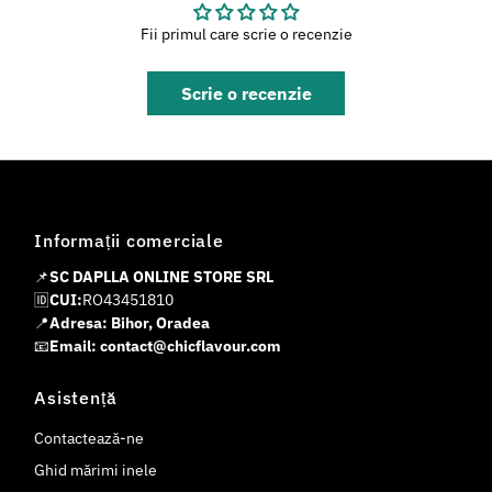
Fii primul care scrie o recenzie
Scrie o recenzie
Informații comerciale
📌
SC DAPLLA ONLINE STORE SRL
🆔
CUI:
RO43451810
📍
Adresa: Bihor, Oradea
📧
Email: contact@chicflavour.com
Asistență
Contactează-ne
Ghid mărimi inele