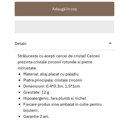
Adaugă în coș
Detalii
Străluceste cu acești cercei de cristal! Cerceii
prezinta cristale zirconii rotunde si pietre
incrustate.
Material: aliaj placat cu paladiu
Piatra principala: cristale zirconii
Dimensiuni: 0.4*0.3in, 1.5*1cm
Greutate: 12 g
Hipoalergenic, fara plumb si nichel
Fiecare produs vine ambalat in cutie pentru
bijuterii.
Garantie 2 ani.