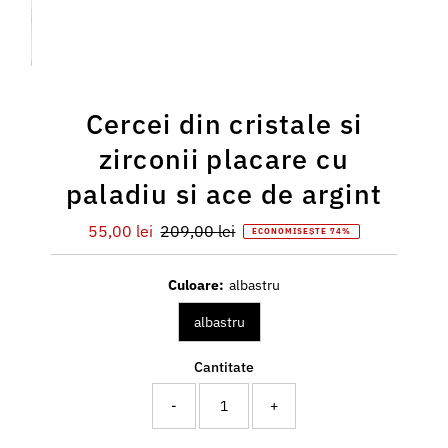
Cercei din cristale si
zirconii placare cu
paladiu si ace de argint
Preț
55,00 lei
Preț
209,00 lei
ECONOMISEȘTE 74%
redus
întreg
Culoare:
albastru
albastru
Cantitate
-
+