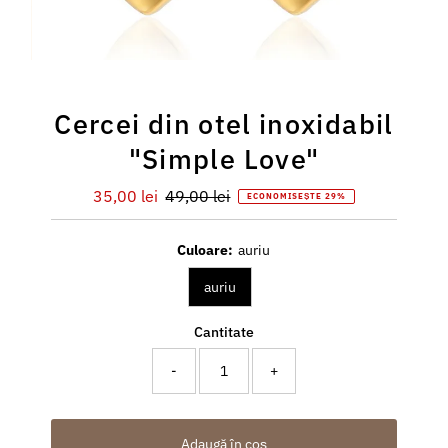
Cercei din otel inoxidabil
"Simple Love"
Preț
35,00 lei
Preț
49,00 lei
ECONOMISEȘTE 29%
redus
întreg
Culoare:
auriu
auriu
Cantitate
-
+
Adaugă în coș