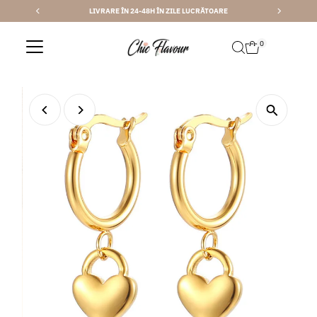
LIVRARE ÎN 24-48H ÎN ZILE LUCRĂTOARE
Sari la conținut
0