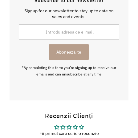
Subscribe to our newsletter
Signup for our newsletter to stay up to date on
sales and events.
Introdu
adresa
de
e-
Abonează-te
mail
*By completing this form you're signing up to receive our
emails and can unsubscribe at any time
Recenzii Clienți
Fii primul care scrie o recenzie