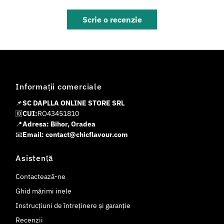
Scrie o recenzie
Informații comerciale
📌
SC DAPLLA ONLINE STORE SRL
🆔
CUI:
RO43451810
📍
Adresa: Bihor, Oradea
📧
Email: contact@chicflavour.com
Asistență
Contactează-ne
Ghid mărimi inele
Instrucțiuni de întreținere și garanție
Recenzii