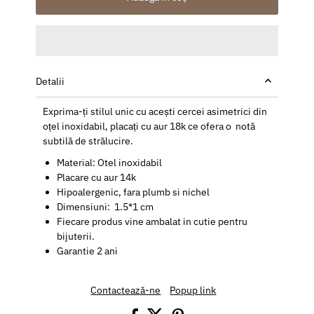
Detalii
Exprima-ți stilul unic cu acești cercei asimetrici din
oțel inoxidabil, placați cu aur 18k ce ofera o notă
subtilă de strălucire.
Material: Otel inoxidabil
Placare cu aur 14k
Hipoalergenic, fara plumb si nichel
Dimensiuni: 1.5*1 cm
Fiecare produs vine ambalat in cutie pentru
bijuterii.
Garantie 2 ani
Contactează-ne
Popup link