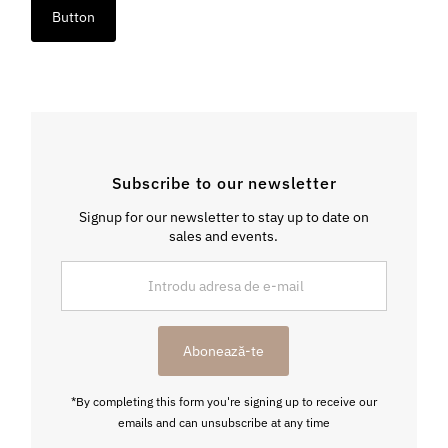
Button
Subscribe to our newsletter
Signup for our newsletter to stay up to date on
sales and events.
Introdu
adresa
de
e-
Abonează-te
mail
*By completing this form you're signing up to receive our
emails and can unsubscribe at any time