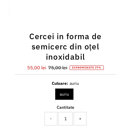
Cercei in forma de
semicerc din oțel
inoxidabil
Preț
55,00 lei
Preț
75,00 lei
ECONOMISEȘTE 27%
redus
întreg
Culoare:
auriu
auriu
Cantitate
-
+