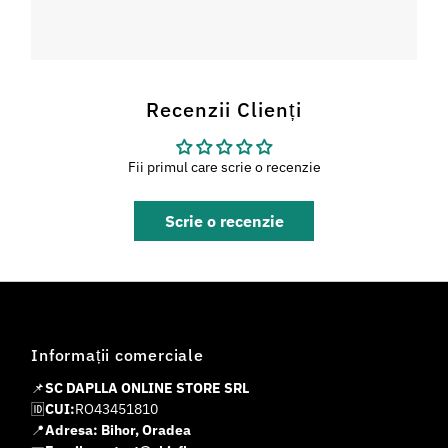
Recenzii Clienți
Fii primul care scrie o recenzie
Scrie o recenzie
Informații comerciale
📌
SC DAPLLA ONLINE STORE SRL
🆔
CUI:
RO43451810
📍
Adresa: Bihor, Oradea