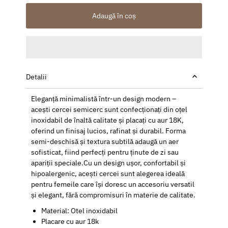
Adaugă în coș
Detalii
Eleganță minimalistă într-un design modern –
acești cercei semicerc sunt confecționați din oțel
inoxidabil de înaltă calitate și placați cu aur 18K,
oferind un finisaj lucios, rafinat și durabil. Forma
semi-deschisă și textura subtilă adaugă un aer
sofisticat, fiind perfecți pentru ținute de zi sau
apariții speciale.Cu un design ușor, confortabil și
hipoalergenic, acești cercei sunt alegerea ideală
pentru femeile care își doresc un accesoriu versatil
și elegant, fără compromisuri în materie de calitate.
Material: Otel inoxidabil
Placare cu aur 18k