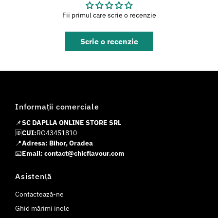
Fii primul care scrie o recenzie
Scrie o recenzie
Informații comerciale
📌
SC DAPLLA ONLINE STORE SRL
🆔
CUI:
RO43451810
📍
Adresa: Bihor, Oradea
📧
Email: contact@chicflavour.com
Asistență
Contactează-ne
Ghid mărimi inele