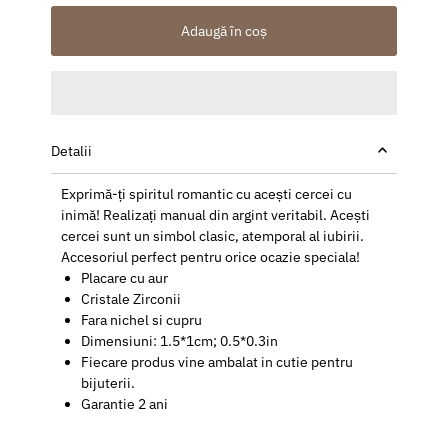
Adaugă în coș
Detalii
Exprimă-ți spiritul romantic cu acești cercei cu
inimă! Realizați manual din argint veritabil. Acești
cercei sunt un simbol clasic, atemporal al iubirii.
Accesoriul perfect pentru orice ocazie speciala!
Placare cu aur
Cristale Zirconii
Fara nichel si cupru
Dimensiuni: 1.5*1cm; 0.5*0.3in
Fiecare produs vine ambalat in cutie pentru
bijuterii.
Garantie 2 ani