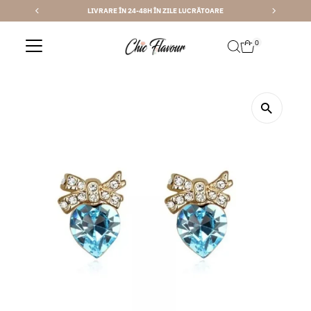
LIVRARE ÎN 24-48H ÎN ZILE LUCRĂTOARE
Sari la conținut
0