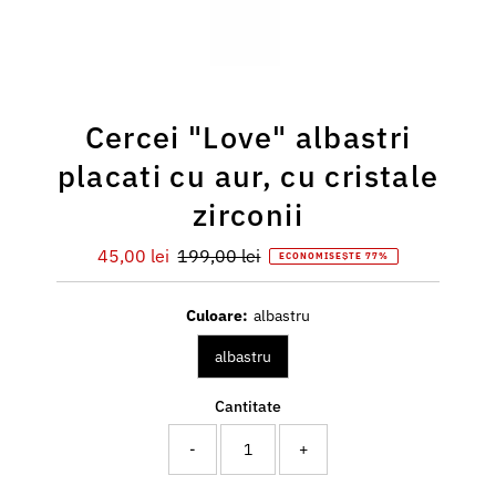
Cercei "Love" albastri
placati cu aur, cu cristale
zirconii
Preț
45,00 lei
Preț
199,00 lei
ECONOMISEȘTE 77%
redus
întreg
Culoare:
albastru
albastru
Cantitate
-
+