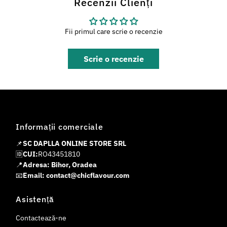
Recenzii Clienți
Fii primul care scrie o recenzie
Scrie o recenzie
Informații comerciale
📌
SC DAPLLA ONLINE STORE SRL
🆔
CUI:
RO43451810
📍
Adresa: Bihor, Oradea
📧
Email: contact@chicflavour.com
Asistență
Contactează-ne