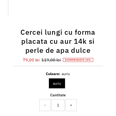
Cercei lungi cu forma
placata cu aur 14k si
perle de apa dulce
Preț
79,00 lei
Preț
119,00 lei
ECONOMISEȘTE 34%
redus
întreg
Culoare:
auriu
auriu
Cantitate
-
+