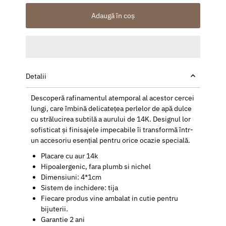
Adaugă în coș
Detalii
Descoperă rafinamentul atemporal al acestor cercei
lungi, care îmbină delicatețea perlelor de apă dulce
cu strălucirea subtilă a aurului de 14K. Designul lor
sofisticat și finisajele impecabile îi transformă într-
un accesoriu esențial pentru orice ocazie specială.
Placare cu aur 14k
Hipoalergenic, fara plumb si nichel
Dimensiuni: 4*1cm
Sistem de inchidere: tija
Fiecare produs vine ambalat in cutie pentru
bijuterii.
Garantie 2 ani