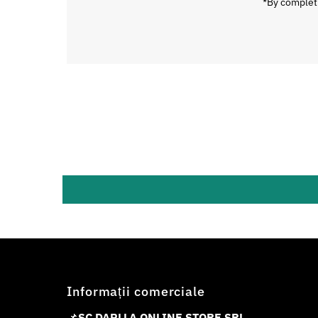
*By completi
Informații comerciale
📌
SC DAPLLA ONLINE STORE SRL