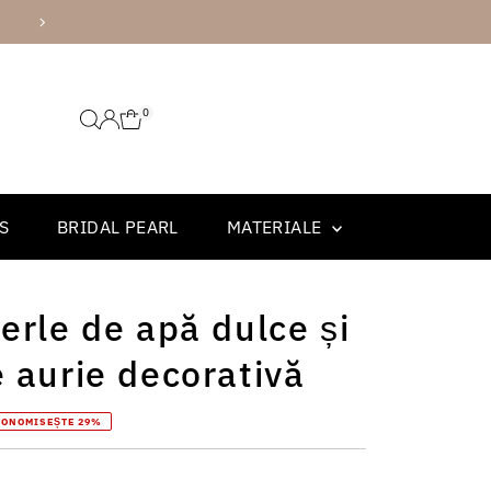
AMBALARE PREMIUM
0
S
BRIDAL PEARL
MATERIALE
erle de apă dulce și
e aurie decorativă
CONOMISEȘTE 29%