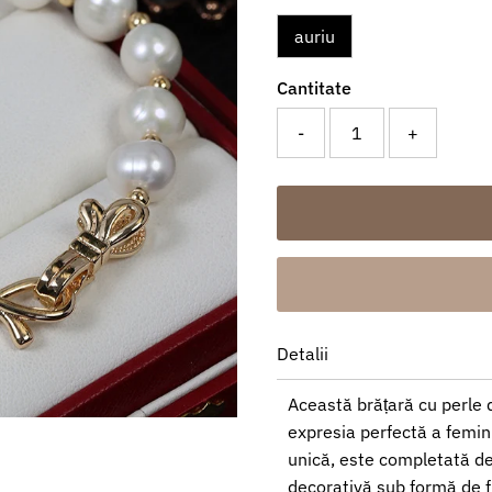
auriu
Cantitate
-
+
Detalii
Această brățară cu perle 
expresia perfectă a feminit
unică, este completată de
decorativă sub formă de f