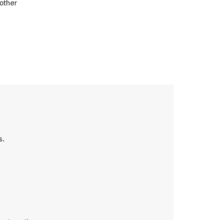
 other
s.