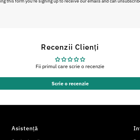
ng this form you're signing up to receive our emails and can unsubscrib
Recenzii Clienți
Fii primul care scrie o recenzie
Scrie o recenzie
Asistență
In