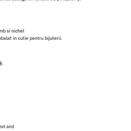
mb si nichel
alat in cutie pentru bijuterii.
nk
ext and