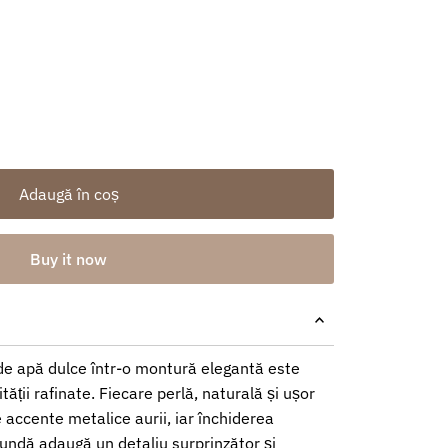
Adaugă în coș
Buy it now
de apă dulce într-o montură elegantă este
ății rafinate. Fiecare perlă, naturală și ușor
 accente metalice aurii, iar închiderea
undă adaugă un detaliu surprinzător și