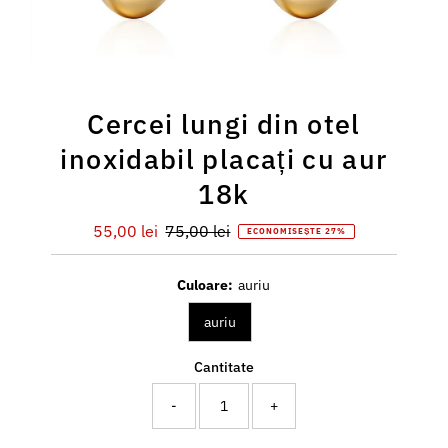
Cercei lungi din otel
inoxidabil placați cu aur
18k
Preț
55,00 lei
Preț
75,00 lei
ECONOMISEȘTE 27%
redus
întreg
Culoare:
auriu
auriu
Cantitate
-
+