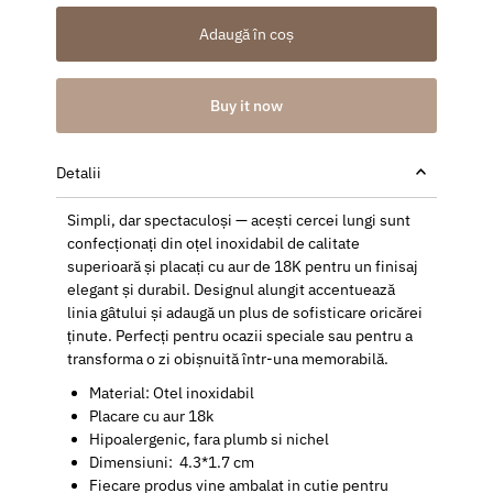
Adaugă în coș
Buy it now
Detalii
Simpli, dar spectaculoși — acești cercei lungi sunt
confecționați din oțel inoxidabil de calitate
superioară și placați cu aur de 18K pentru un finisaj
elegant și durabil. Designul alungit accentuează
linia gâtului și adaugă un plus de sofisticare oricărei
ținute. Perfecți pentru ocazii speciale sau pentru a
transforma o zi obișnuită într-una memorabilă.
Material: Otel inoxidabil
Placare cu aur 18k
Hipoalergenic, fara plumb si nichel
Dimensiuni: 4.3*1.7 cm
Fiecare produs vine ambalat in cutie pentru