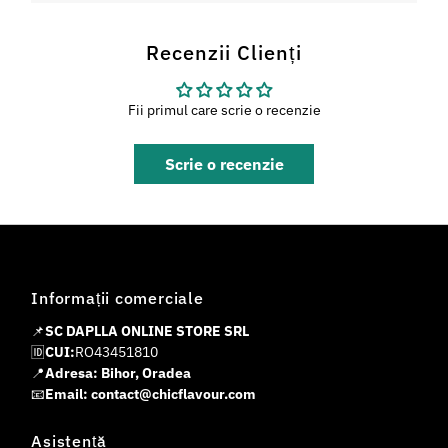
Recenzii Clienți
Fii primul care scrie o recenzie
Scrie o recenzie
Informații comerciale
📌
SC DAPLLA ONLINE STORE SRL
🆔
CUI:
RO43451810
📍
Adresa: Bihor, Oradea
📧
Email: contact@chicflavour.com
Asistență