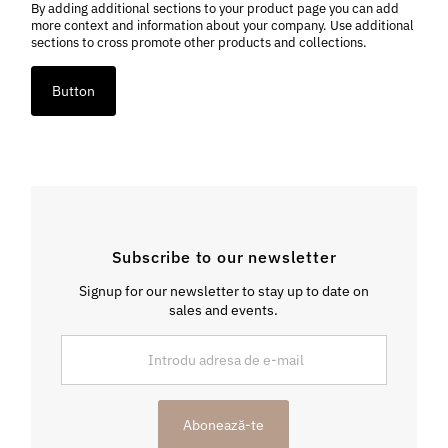
By adding additional sections to your product page you can add
more context and information about your company. Use additional
sections to cross promote other products and collections.
Button
Subscribe to our newsletter
Signup for our newsletter to stay up to date on
sales and events.
Introdu
adresa
de
e-
Abonează-te
mail