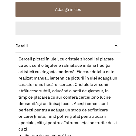
Adaugă în coș
Detalii
Cerceii pictați în ulei, cu cristale zirconii și placare
cu aur, sunt o bijuterie rafinată ce îmbină tradiția
artistică cu eleganța modernă. Fiecare detaliu este
realizat manual, iar tehnica picturii în ulei adaugă un
caracter unic fiecărui cerceo. Cristalele zirconii
strălucesc subtil, aducând o notă de glamour, în
timp ce placarea cu aur conferă cerceilor o lucire
deosebită și un finisaj luxos. Acești cercei sunt
perfecți pentru a adăuga un strop de sofisticare
oricărei ținute, fiind potriviți atât pentru ocazii
speciale, cât și pentru a înfrumuseța look-urile de zi
cu zi.
Sistem de inchidere: tija