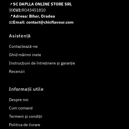
📌
SC DAPLLA ONLINE STORE SRL
🆔
CUI:
RO43451810
📍
Adresa: Bihor, Oradea
📧
Email: contact@chicflavour.com
Asistență
Contactează-ne
Ghid mărimi inele
Instrucțiuni de întreținere și garanție
Recenzii
Informații utile
Despre noi
Cum comand
Termeni și condiții
Politica de livrare