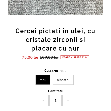
Cercei pictati in ulei, cu
cristale zirconii si
placare cu aur
Preț
75,00 lei
Preț
109,00 lei
ECONOMISEȘTE 31%
redus
întreg
Culoare:
rosu
rosu
albastru
Cantitate
-
+