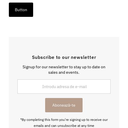
Button
Subscribe to our newsletter
Signup for our newsletter to stay up to date on
sales and events.
Introdu
adresa
de
e-
Abonează-te
mail
*By completing this form you're signing up to receive our
emails and can unsubscribe at any time