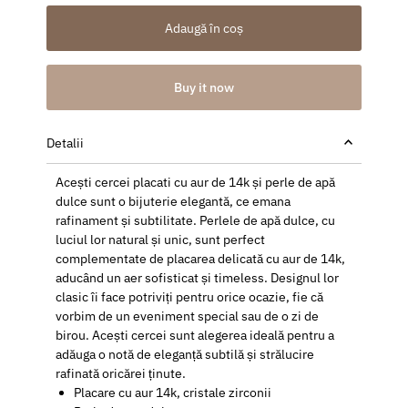
Adaugă în coș
Buy it now
Detalii
Acești cercei placati cu aur de 14k și perle de apă
dulce sunt o bijuterie elegantă, ce emana
rafinament și subtilitate. Perlele de apă dulce, cu
luciul lor natural și unic, sunt perfect
complementate de placarea delicată cu aur de 14k,
aducând un aer sofisticat și timeless. Designul lor
clasic îi face potriviți pentru orice ocazie, fie că
vorbim de un eveniment special sau de o zi de
birou. Acești cercei sunt alegerea ideală pentru a
adăuga o notă de eleganță subtilă și strălucire
rafinată oricărei ținute.
Placare cu aur 14k, cristale zirconii