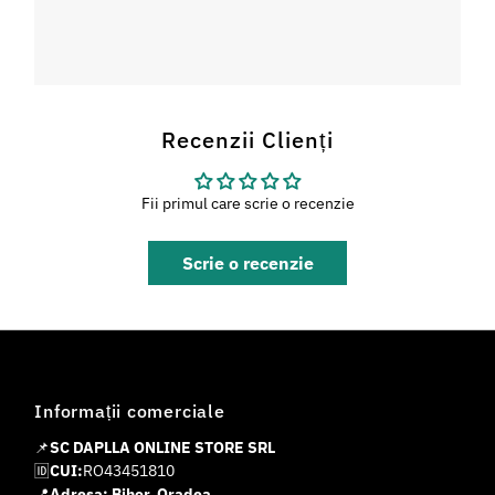
Recenzii Clienți
Fii primul care scrie o recenzie
Scrie o recenzie
Informații comerciale
📌
SC DAPLLA ONLINE STORE SRL
🆔
CUI:
RO43451810
📍
Adresa: Bihor, Oradea