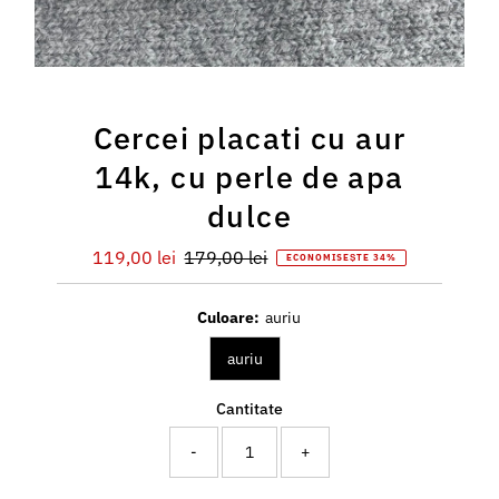
Cercei placati cu aur
14k, cu perle de apa
dulce
Preț
119,00 lei
Preț
179,00 lei
ECONOMISEȘTE 34%
redus
întreg
Culoare:
auriu
auriu
Cantitate
-
+