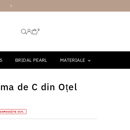
AMBALARE PREMIUM
0
S
BRIDAL PEARL
MATERIALE
rma de C din Oțel
NOMISEȘTE 31%