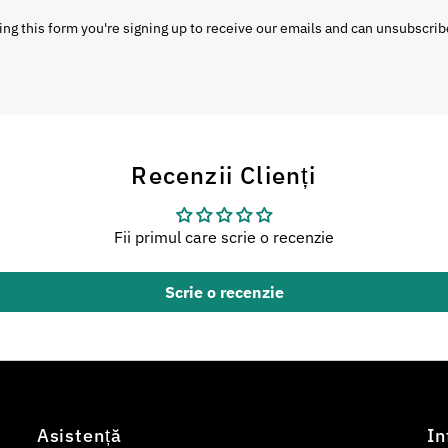
ng this form you're signing up to receive our emails and can unsubscrib
Recenzii Clienți
Fii primul care scrie o recenzie
Scrie o recenzie
Asistență
In