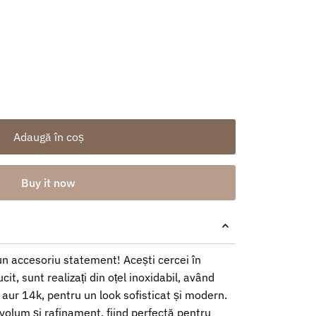
Adaugă în coș
Buy it now
un accesoriu statement! Acești cercei în
it, sunt realizați din oțel inoxidabil, având
u aur 14k, pentru un look sofisticat și modern.
volum și rafinament, fiind perfectă pentru