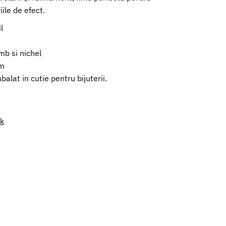
ile de efect.
l
mb si nichel
cm
alat in cutie pentru bijuterii.
nk