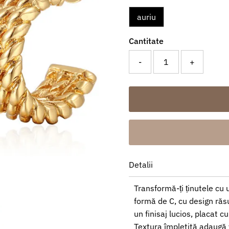
auriu
Cantitate
-
+
Detalii
Transformă-ți ținutele cu 
formă de C, cu design răsuc
un finisaj lucios, placat c
Textura împletită adaugă 