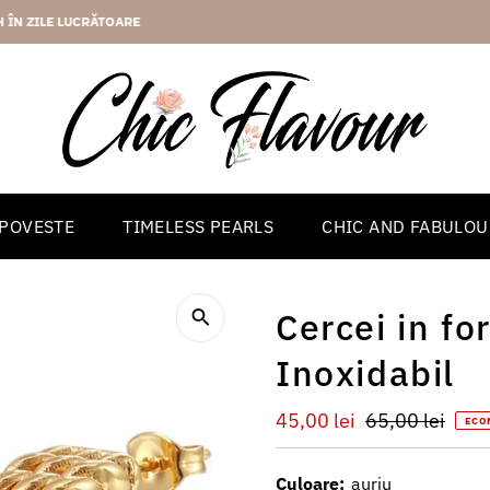
2 ANI GARANTIE
 POVESTE
TIMELESS PEARLS
CHIC AND FABULOU
Cercei in fo
Inoxidabil
Preț
45,00 lei
Preț
65,00 lei
ECO
redus
întreg
Culoare:
auriu