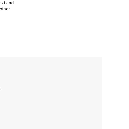
ext and
 other
s.