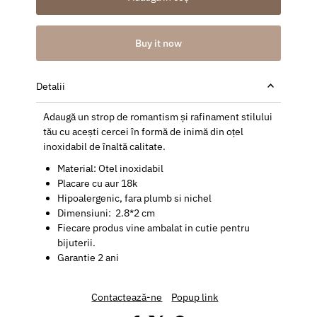
Buy it now
Detalii
Adaugă un strop de romantism și rafinament stilului
tău cu acești cercei în formă de inimă din oțel
inoxidabil de înaltă calitate.
Material: Otel inoxidabil
Placare cu aur 18k
Hipoalergenic, fara plumb si nichel
Dimensiuni: 2.8*2 cm
Fiecare produs vine ambalat in cutie pentru
bijuterii.
Garantie 2 ani
Contactează-ne
Popup link