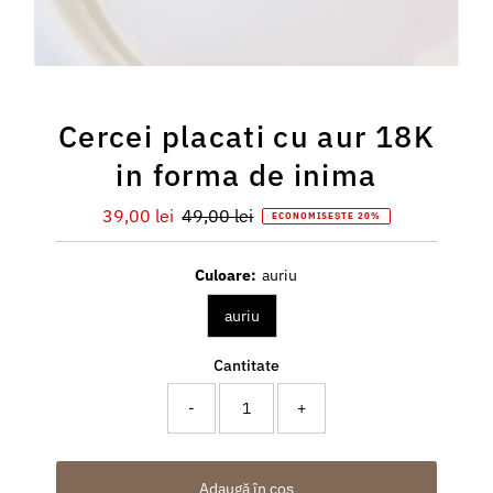
Cercei placati cu aur 18K
in forma de inima
Preț
39,00 lei
Preț
49,00 lei
ECONOMISEȘTE 20%
redus
întreg
Culoare:
auriu
auriu
Cantitate
-
+
Adaugă în coș