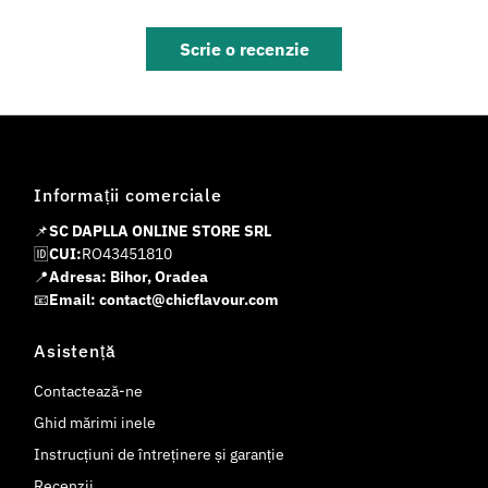
Scrie o recenzie
Informații comerciale
📌
SC DAPLLA ONLINE STORE SRL
🆔
CUI:
RO43451810
📍
Adresa: Bihor, Oradea
📧
Email: contact@chicflavour.com
Asistență
Contactează-ne
Ghid mărimi inele
Instrucțiuni de întreținere și garanție
Recenzii