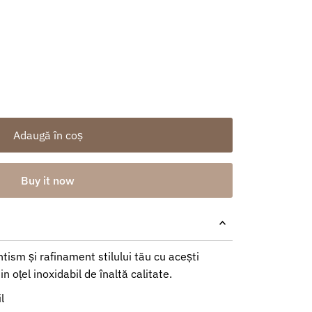
Adaugă în coș
Buy it now
ism și rafinament stilului tău cu acești
n oțel inoxidabil de înaltă calitate.
l