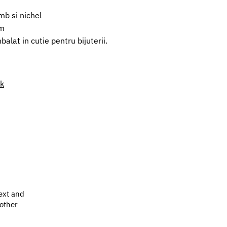
mb si nichel
cm
alat in cutie pentru bijuterii.
nk
ext and
 other