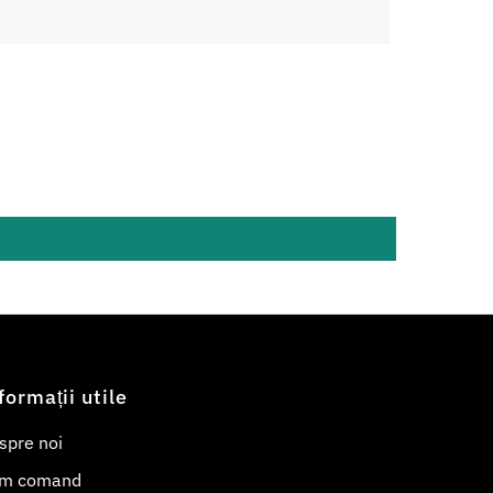
formații utile
spre noi
m comand