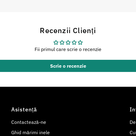
Recenzii Clienți
Fii primul care scrie o recenzie
Scrie o recenzie
Asistență
In
Contactează-ne
De
Ghid mărimi inele
Cu