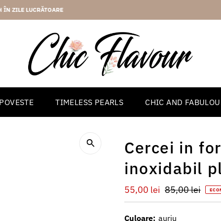
2 ANI GARANTIE
 POVESTE
TIMELESS PEARLS
CHIC AND FABULOU
Cercei in fo
inoxidabil p
Preț
55,00 lei
Preț
85,00 lei
ECO
redus
întreg
Culoare:
auriu