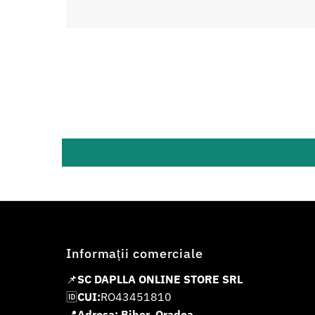
Informații comerciale
📌
SC DAPLLA ONLINE STORE SRL
🆔
CUI:
RO43451810
📍
Adresa: Bihor, Oradea