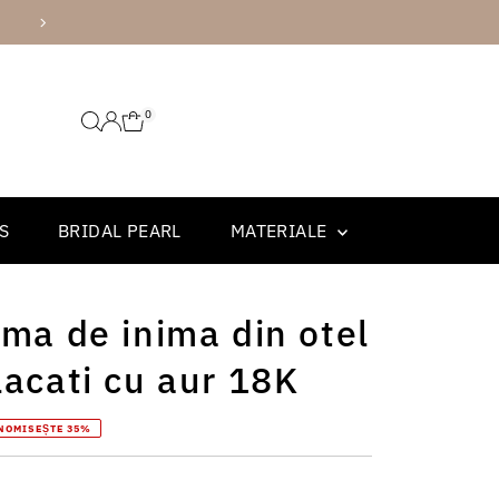
AMBALARE PREMIUM
0
S
BRIDAL PEARL
MATERIALE
rma de inima din otel
lacati cu aur 18K
NOMISEȘTE 35%