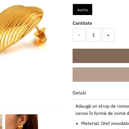
auriu
Cantitate
-
+
Detalii
Adaugă un strop de romant
cercei în formă de inimă di
Material: Otel inoxidabi