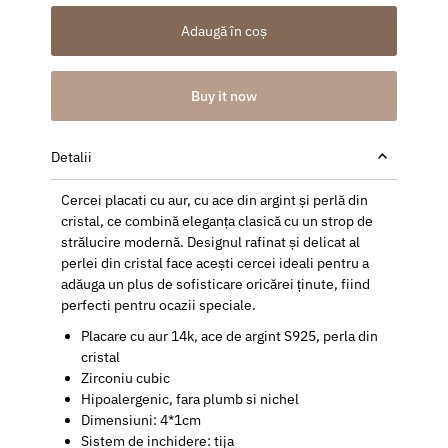
Adaugă în coș
Buy it now
Detalii
Cercei placati cu aur, cu ace din argint și perlă din
cristal, ce combină eleganța clasică cu un strop de
strălucire modernă. Designul rafinat și delicat al
perlei din cristal face acești cercei ideali pentru a
adăuga un plus de sofisticare oricărei ținute, fiind
perfecti pentru ocazii speciale.
Placare cu aur 14k, ace de argint S925, perla din
cristal
Zirconiu cubic
Hipoalergenic, fara plumb si nichel
Dimensiuni: 4*1cm
Sistem de inchidere: tija