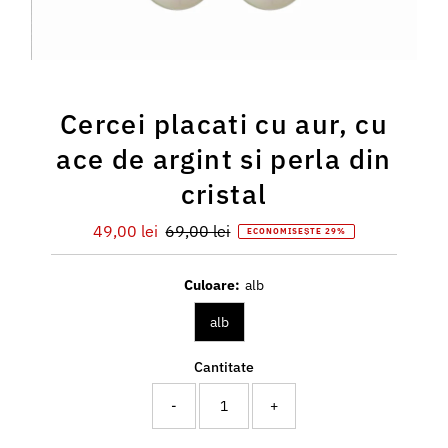
Cercei placati cu aur, cu
ace de argint si perla din
cristal
Preț
49,00 lei
Preț
69,00 lei
ECONOMISEȘTE 29%
redus
întreg
Culoare:
alb
alb
Cantitate
-
+