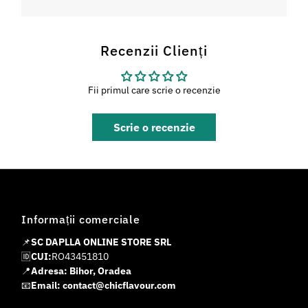
Recenzii Clienți
Fii primul care scrie o recenzie
Scrie o recenzie
Informații comerciale
📌
SC DAPLLA ONLINE STORE SRL
🆔
CUI:
RO43451810
📍
Adresa: Bihor, Oradea
📧
Email: contact@chicflavour.com