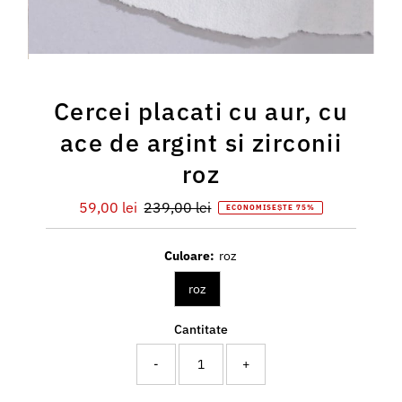
Cercei placati cu aur, cu
ace de argint si zirconii
roz
Preț
59,00 lei
Preț
239,00 lei
ECONOMISEȘTE 75%
redus
întreg
Culoare:
roz
roz
Cantitate
-
+