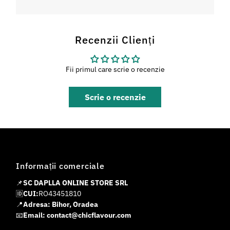
Recenzii Clienți
Fii primul care scrie o recenzie
Scrie o recenzie
Informații comerciale
📌
SC DAPLLA ONLINE STORE SRL
🆔
CUI:
RO43451810
📍
Adresa: Bihor, Oradea
📧
Email: contact@chicflavour.com