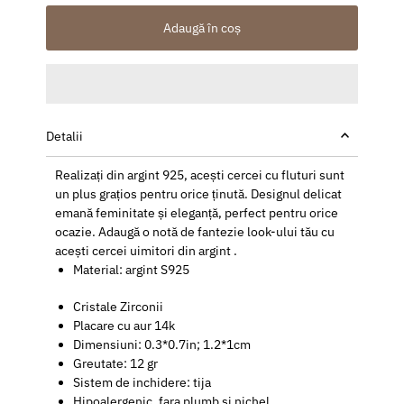
Adaugă în coș
Detalii
Realizați din argint 925, acești cercei cu fluturi sunt
un plus grațios pentru orice ținută. Designul delicat
emană feminitate și eleganță, perfect pentru orice
ocazie. Adaugă o notă de fantezie look-ului tău cu
acești cercei uimitori din argint .
Material: argint S925
Cristale Zirconii
Placare cu aur 14k
Dimensiuni: 0.3*0.7in; 1.2*1cm
Greutate: 12 gr
Sistem de inchidere: tija
Hipoalergenic, fara plumb si nichel