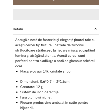
Detalii
Adaugă o notă de fantezie și eleganță ținutei tale cu
acești cercei tip fluture. Pietrele de zirconiu
strălucitoare strălucesc la fiecare mișcare, captând
lumina și atrăgând atenția. Acești cercei sunt
perfecti pentru a adăuga o notă de glamour oricărei
ocazii.
Placare cu aur 14k, cristale zirconii
Dimensiuni: 0.6*0.7in; 2*1.6cm
Greutate: 12 g
Sistem de inchidere: tija
Fara plumb si nichel
Fiecare produs vine ambalat in cutie pentru
bijuterii.