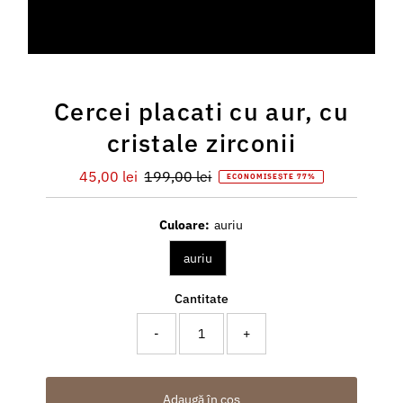
Cercei placati cu aur, cu
cristale zirconii
Preț
45,00 lei
Preț
199,00 lei
ECONOMISEȘTE 77%
redus
întreg
Culoare:
auriu
auriu
Cantitate
-
+
Adaugă în coș