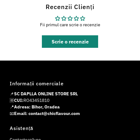
Recenzii Clienți
Fii primul care scrie o recenzie
Scrie o recenzie
Informații comerciale
📌
SC DAPLLA ONLINE STORE SRL
🆔
CUI:
RO43451810
📍
Adresa: Bihor, Oradea
📧
Email: contact@chicflavour.com
Asistență
Contactează-ne