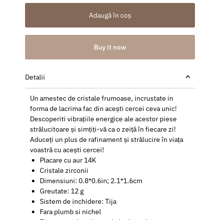
Adaugă în coș
Buy it now
Detalii
Un amestec de cristale frumoase, incrustate in
forma de lacrima fac din acești cercei ceva unic!
Descoperiti vibrațiile energice ale acestor piese
strălucitoare și simțiți-vă ca o zeiță în fiecare zi!
Aduceți un plus de rafinament și strălucire în viața
voastră cu acești cercei!
Placare cu aur 14K
Cristale zirconii
Dimensiuni: 0.8*0.6in; 2.1*1.6cm
Greutate: 12 g
Sistem de inchidere: Tija
Fara plumb si nichel