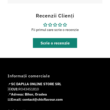
Recenzii Clienți
Fii primul care scrie o recenzie
Scrie o recenzie
Informații comerciale
📌
SC DAPLLA ONLINE STORE SRL
🆔
CUI:
RO43451810
📍
Adresa: Bihor, Oradea
📧
Email: contact@chicflavour.com