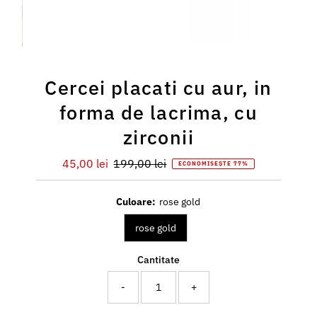
Cercei placati cu aur, in
forma de lacrima, cu
zirconii
Preț
45,00 lei
Preț
199,00 lei
ECONOMISEȘTE 77%
redus
întreg
Culoare:
rose gold
rose gold
Cantitate
-
+