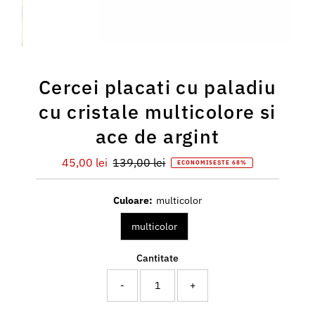
Cercei placati cu paladiu
cu cristale multicolore si
ace de argint
Preț
45,00 lei
Preț
139,00 lei
ECONOMISEȘTE 68%
redus
întreg
Culoare:
multicolor
multicolor
Cantitate
-
+