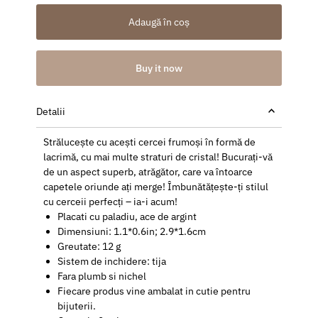
Adaugă în coș
Buy it now
Detalii
Strălucește cu acești cercei frumoși în formă de
lacrimă, cu mai multe straturi de cristal! Bucurați-vă
de un aspect superb, atrăgător, care va întoarce
capetele oriunde ați merge! Îmbunătățește-ți stilul
cu cerceii perfecți – ia-i acum!
Placati cu paladiu, ace de argint
Dimensiuni: 1.1*0.6in; 2.9*1.6cm
Greutate: 12 g
Sistem de inchidere: tija
Fara plumb si nichel
Fiecare produs vine ambalat in cutie pentru
bijuterii.