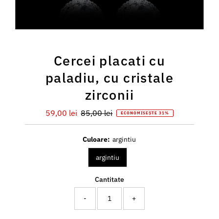
Cercei placati cu
paladiu, cu cristale
zirconii
Preț
59,00 lei
Preț
85,00 lei
ECONOMISEȘTE 31%
redus
întreg
Culoare:
argintiu
argintiu
Cantitate
-
+