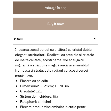
Adaugă în coș
Buy it now
Detalii
Incearca acești cercei cu picătură cu cristal dublu
eleganți stralucitori. Realizați cu precizie și cristale
de înaltă calitate, acești cercei vor adăuga cu
siguranță o strălucire magică oricărui ansamblu! Fii
frumoasa si straluceste radiant cu acesti cercei
must-have.
Placare cu paladiu
Dimensiuni: 3.5*1cm; 1.3*0.3in
Greutate: 12 g
Sistem de inchidere: tija
Fara plumb si nichel
Fiecare produs vine ambalat in cutie pentru