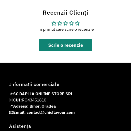
Recenzii Clienți
Fii primul care scrie o recenzie
Scrie o recenzie
Informații comerciale
📌
SC DAPLLA ONLINE STORE SRL
🆔
CUI:
RO43451810
📍
Adresa: Bihor, Oradea
📧
Email: contact@chicflavour.com
Asistență