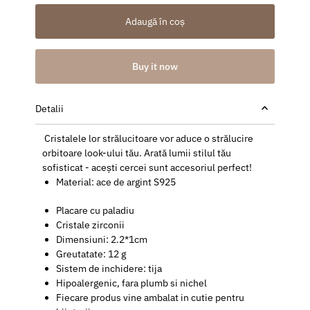
Adaugă în coș
Buy it now
Detalii
Cristalele lor strălucitoare vor aduce o strălucire
orbitoare look-ului tău. Arată lumii stilul tău
sofisticat - acești cercei sunt accesoriul perfect!
Material: ace de argint S925
Placare cu paladiu
Cristale zirconii
Dimensiuni: 2.2*1cm
Greutatate: 12 g
Sistem de inchidere: tija
Hipoalergenic, fara plumb si nichel
Fiecare produs vine ambalat in cutie pentru