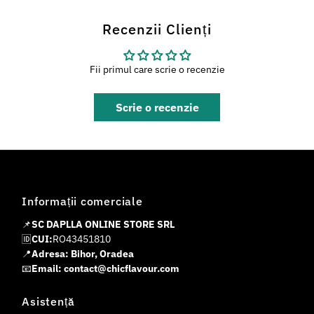
Recenzii Clienți
Fii primul care scrie o recenzie
Scrie o recenzie
Informații comerciale
📌
SC DAPLLA ONLINE STORE SRL
🆔
CUI:
RO43451810
📍
Adresa: Bihor, Oradea
📧
Email: contact@chicflavour.com
Asistență