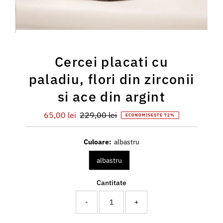
Cercei placati cu
paladiu, flori din zirconii
si ace din argint
Preț
65,00 lei
Preț
229,00 lei
ECONOMISEȘTE 72%
redus
întreg
Culoare:
albastru
albastru
Cantitate
-
+