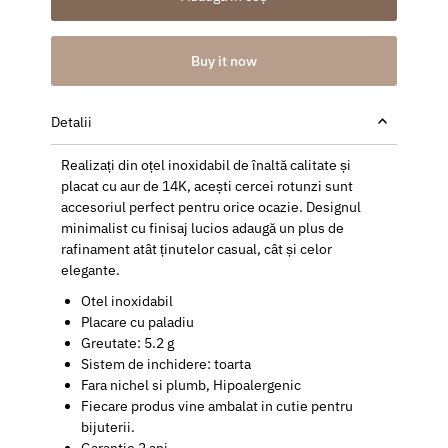
Buy it now
Detalii
Realizați din oțel inoxidabil de înaltă calitate și
placat cu aur de 14K, acești cercei rotunzi sunt
accesoriul perfect pentru orice ocazie. Designul
minimalist cu finisaj lucios adaugă un plus de
rafinament atât ținutelor casual, cât și celor
elegante.
Otel inoxidabil
Placare cu paladiu
Greutate: 5.2 g
Sistem de inchidere: toarta
Fara nichel si plumb, Hipoalergenic
Fiecare produs vine ambalat in cutie pentru
bijuterii.