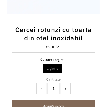
Cercei rotunzi cu toarta
din otel inoxidabil
35,00 lei
Preț
întreg
Culoare:
argintiu
argintiu
Cantitate
-
+
Adaugă în coș