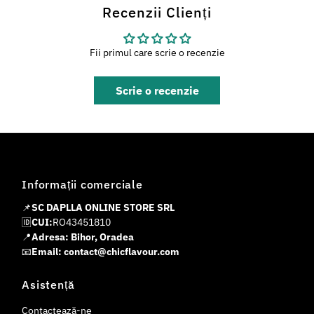
Recenzii Clienți
Fii primul care scrie o recenzie
Scrie o recenzie
Informații comerciale
📌
SC DAPLLA ONLINE STORE SRL
🆔
CUI:
RO43451810
📍
Adresa: Bihor, Oradea
📧
Email: contact@chicflavour.com
Asistență
Contactează-ne