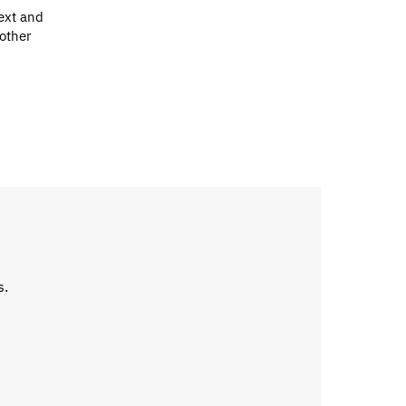
ext and
 other
s.