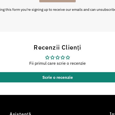
ng this form you're signing up to receive our emails and can unsubscrib
Recenzii Clienți
Fii primul care scrie o recenzie
Scrie o recenzie
Asistență
In