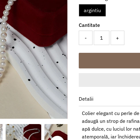
argintiu
Cantitate
-
+
Detalii
Colier elegant cu perle de
adaugă un strop de rafinam
apă dulce, cu luciul lor na
atemporală, iar închiderea