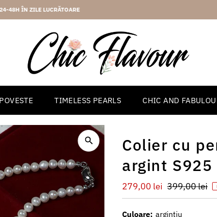
2 ANI GARANTIE
 POVESTE
TIMELESS PEARLS
CHIC AND FABULOU
Colier cu pe
argint S925
Preț
279,00 lei
Preț
399,00 lei
redus
întreg
Culoare:
argintiu