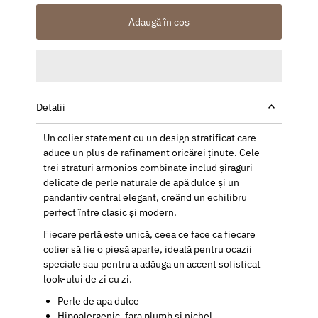
Adaugă în coș
Detalii
Un colier statement cu un design stratificat care
aduce un plus de rafinament oricărei ținute. Cele
trei straturi armonios combinate includ șiraguri
delicate de perle naturale de apă dulce și un
pandantiv central elegant, creând un echilibru
perfect între clasic și modern.
Fiecare perlă este unică, ceea ce face ca fiecare
colier să fie o piesă aparte, ideală pentru ocazii
speciale sau pentru a adăuga un accent sofisticat
look-ului de zi cu zi.
Perle de apa dulce
Hipoalergenic, fara plumb si nichel