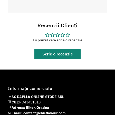
Recenzii Clienți
Fii primul care scrie o recenzie
Scrie o recenzie
Informații comerciale
📌
SC DAPLLA ONLINE STORE SRL
🆔
CUI:
RO43451810
📍
Adresa: Bihor, Oradea
📧
Email: contact@chicflavour.com