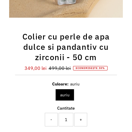
Colier cu perle de apa
dulce si pandantiv cu
zirconii - 50 cm
Preț
349,00 lei
Preț
499,00 lei
ECONOMISEȘTE 30%
redus
întreg
Culoare:
auriu
auriu
Cantitate
-
+