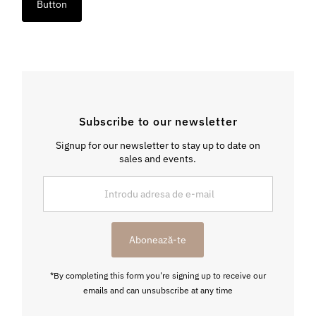
Button
Subscribe to our newsletter
Signup for our newsletter to stay up to date on
sales and events.
Introdu
adresa
de
e-
Abonează-te
mail
*By completing this form you're signing up to receive our
emails and can unsubscribe at any time