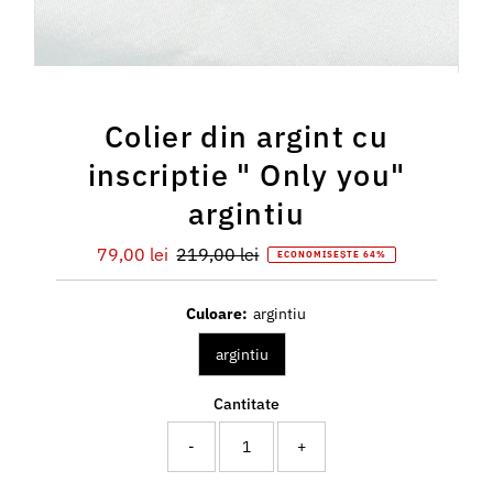
Colier din argint cu
inscriptie " Only you"
argintiu
Preț
79,00 lei
Preț
219,00 lei
ECONOMISEȘTE 64%
redus
întreg
Culoare:
argintiu
argintiu
Cantitate
-
+