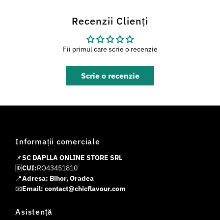
Recenzii Clienți
Fii primul care scrie o recenzie
Scrie o recenzie
Informații comerciale
📌
SC DAPLLA ONLINE STORE SRL
🆔
CUI:
RO43451810
📍
Adresa: Bihor, Oradea
📧
Email: contact@chicflavour.com
Asistență