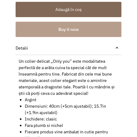
Adaugă în coș
Buy it now
Detalii
Un colier delicat „Only you” este modalitatea
perfectă de a arăta cuiva ta special cât de mult
înseamnă pentru tine. Fabricat din cele mai bune
materiale, acest colier elegant este o amintire
atemporală a dragostei tale. Poartă-l cu mândrie și
știi că porți ceva cu adevărat special!
Argint
Dimensiuni: 40cm (+5cm ajustabil); 15.7in
(+1.9in ajustabil)
Inchidere: clasic
Fara plumb si nichel
Fiecare produs vine ambalat in cutie pentru