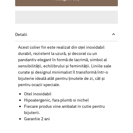
Detalii
Acest colier fin este realizat din oțel inoxidabil
durabil, rezistent la uzură, și decorat cu un
pandantiv elegant în formă de lacrimă, simbol al
sensibilității, echilibrului și feminității. Liniile sale
curate și designul minimalist îl transformă într-o
bijuterie ideală atât pentru ținutele de zi, cât și
pentru ocazii speciale.
Otel inoxidabil
Hipoalergenic, fara plumb si nichel
Fiecare produs vine ambalat in cutie pentru
bijuterii.
Garantie 2 ani