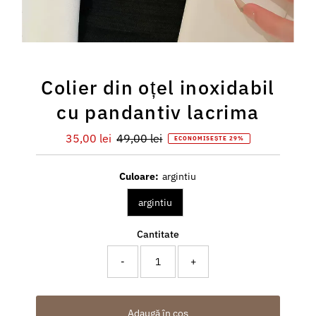
Colier din oțel inoxidabil
cu pandantiv lacrima
Preț
35,00 lei
Preț
49,00 lei
ECONOMISEȘTE 29%
redus
întreg
Culoare:
argintiu
argintiu
Cantitate
-
+
Adaugă în coș