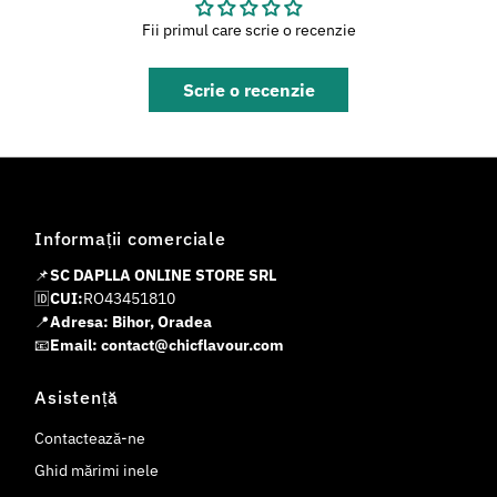
Fii primul care scrie o recenzie
Scrie o recenzie
Informații comerciale
📌
SC DAPLLA ONLINE STORE SRL
🆔
CUI:
RO43451810
📍
Adresa: Bihor, Oradea
📧
Email: contact@chicflavour.com
Asistență
Contactează-ne
Ghid mărimi inele