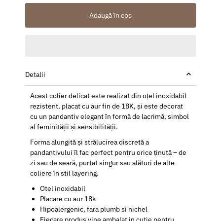
Adaugă în coș
Detalii
Acest colier delicat este realizat din oțel inoxidabil
rezistent, placat cu aur fin de 18K, și este decorat
cu un pandantiv elegant în formă de lacrimă, simbol
al feminității și sensibilității.
Forma alungită și strălucirea discretă a
pandantivului îl fac perfect pentru orice ținută – de
zi sau de seară, purtat singur sau alături de alte
coliere în stil layering.
Otel inoxidabil
Placare cu aur 18k
Hipoalergenic, fara plumb si nichel
Fiecare produs vine ambalat in cutie pentru