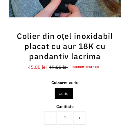
Colier din oțel inoxidabil
placat cu aur 18K cu
pandantiv lacrima
Preț
45,00 lei
Preț
49,00 lei
ECONOMISEȘTE 8%
redus
întreg
Culoare:
auriu
auriu
Cantitate
-
+