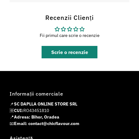
Recenzii Clienți
Fii primul care scrie o recenzie
Scrie o recenzie
Informații comerciale
📌
SC DAPLLA ONLINE STORE SRL
🆔
CUI:
RO43451810
📍
Adresa: Bihor, Oradea
📧
Email: contact@chicflavour.com
Asistență