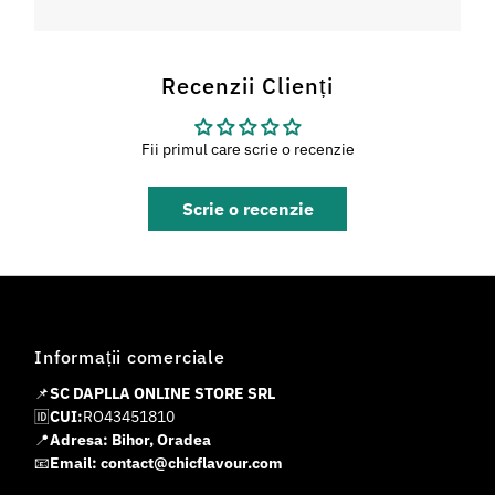
Recenzii Clienți
Fii primul care scrie o recenzie
Scrie o recenzie
Informații comerciale
📌
SC DAPLLA ONLINE STORE SRL
🆔
CUI:
RO43451810
📍
Adresa: Bihor, Oradea
📧
Email: contact@chicflavour.com