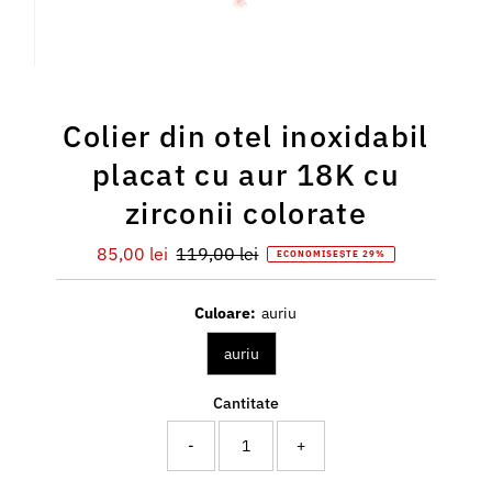
Colier din otel inoxidabil
placat cu aur 18K cu
zirconii colorate
Preț
85,00 lei
Preț
119,00 lei
ECONOMISEȘTE 29%
redus
întreg
Culoare:
auriu
auriu
Cantitate
-
+