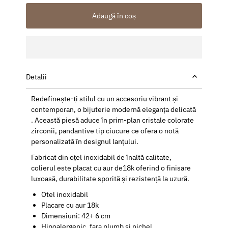
Adaugă în coș
Detalii
Redefinește-ți stilul cu un accesoriu vibrant și
contemporan, o bijuterie modernă eleganța delicată
. Această piesă aduce în prim-plan cristale colorate
zirconii, pandantive tip ciucure ce ofera o notă
personalizată în designul lanțului.
Fabricat din oțel inoxidabil de înaltă calitate,
colierul este placat cu aur de18k oferind o finisare
luxoasă, durabilitate sporită și rezistență la uzură.
Otel inoxidabil
Placare cu aur 18k
Dimensiuni: 42+ 6 cm
Hipoalergenic, fara plumb si nichel