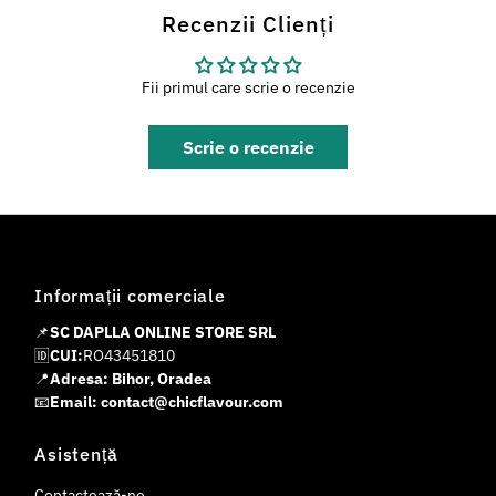
Recenzii Clienți
Fii primul care scrie o recenzie
Scrie o recenzie
Informații comerciale
📌
SC DAPLLA ONLINE STORE SRL
🆔
CUI:
RO43451810
📍
Adresa: Bihor, Oradea
📧
Email: contact@chicflavour.com
Asistență
Contactează-ne