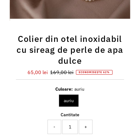
Colier din otel inoxidabil
cu sireag de perle de apa
dulce
Preț
65,00 lei
Preț
169,00 lei
ECONOMISEȘTE 62%
redus
întreg
Culoare:
auriu
auriu
Cantitate
-
+