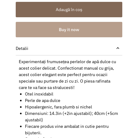
Adaugă în coș
Buy it now
Detalii
Experimentați frumusețea perlelor de apă dulce cu
acest colier delicat. Confectionat manual cu grija,
acest colier elegant este perfect pentru ocazii
speciale sau purtare de zi cu zi. O piesa rafinata
care te va face sa stralucesti!
Otel inoxidabil
Perle de apa dulce
Hipoalergenic, fara plumb si nichel
Dimensiuni: 14.3in (+2in ajustabil); 40cm (+5cm
ajustabil)
Fiecare produs vine ambalat in cutie pentru
bijuterii.