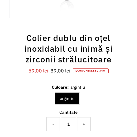
Colier dublu din oțel
inoxidabil cu inimă și
zirconii strălucitoare
Preț
59,00 lei
Preț
89,00 lei
ECONOMISEȘTE 34%
redus
întreg
Culoare:
argintiu
argintiu
Cantitate
-
+