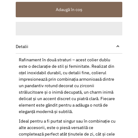
Adaugă în coș
Detalii
Rafinament în două straturi – acest colier dublu
este o declarație de stil și feminitate. Realizat din
oțel inoxidabil durabil, cu detalii fine, colierul
impresionează prin combinația armonioasă dintre
un pandantiv rotund decorat cu zirconii
strălucitoare și o inimă decupată, un charm inimă
delicat și un accent discret cu piatră clară. Fiecare
element este gândit pentru a adăuga o notă de
eleganță modernă și subtilă.
Ideal pentru a fi purtat singur sau în combinație cu
alte accesorii, este o piesă versatilă ce
completează perfect atât ținutele de zi, cât și cele