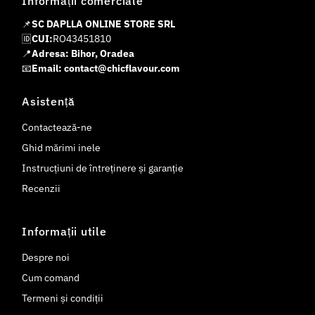
Informații comerciale
📌
SC DAPLLA ONLINE STORE SRL
🆔
CUI:
RO43451810
📍
Adresa: Bihor, Oradea
📧
Email: contact@chicflavour.com
Asistență
Contactează-ne
Ghid mărimi inele
Instrucțiuni de întreținere și garanție
Recenzii
Informații utile
Despre noi
Cum comand
Termeni și condiții