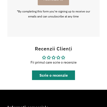
mail
*By completing this form you're signing up to receive our
emails and can unsubscribe at any time
Recenzii Clienți
Fii primul care scrie o recenzie
Scrie o recenzie