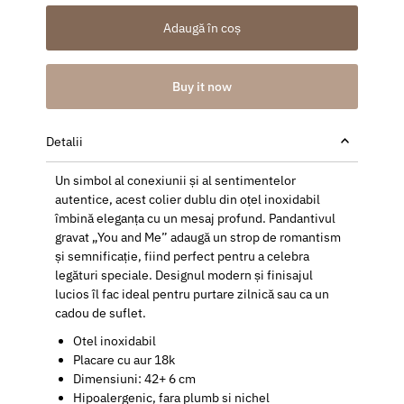
Adaugă în coș
Buy it now
Detalii
Un simbol al conexiunii și al sentimentelor
autentice, acest colier dublu din oțel inoxidabil
îmbină eleganța cu un mesaj profund. Pandantivul
gravat „You and Me” adaugă un strop de romantism
și semnificație, fiind perfect pentru a celebra
legături speciale. Designul modern și finisajul
lucios îl fac ideal pentru purtare zilnică sau ca un
cadou de suflet.
Otel inoxidabil
Placare cu aur 18k
Dimensiuni: 42+ 6 cm
Hipoalergenic, fara plumb si nichel