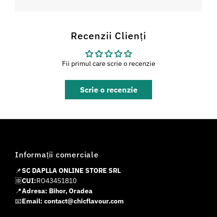
Recenzii Clienți
Fii primul care scrie o recenzie
Scrie o recenzie
Informații comerciale
📌
SC DAPLLA ONLINE STORE SRL
🆔
CUI:
RO43451810
📍
Adresa: Bihor, Oradea
📧
Email: contact@chicflavour.com