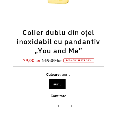
Colier dublu din oțel
inoxidabil cu pandantiv
„You and Me”
Preț
79,00 lei
Preț
119,00 lei
ECONOMISEȘTE 34%
redus
întreg
Culoare:
auriu
auriu
Cantitate
-
+