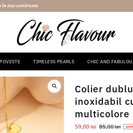
2 ANI GARANTIE
 POVESTE
TIMELESS PEARLS
CHIC AND FABULOU
Colier dublu
inoxidabil 
multicolore
Preț
59,00 lei
Preț
85,00 lei
ECO