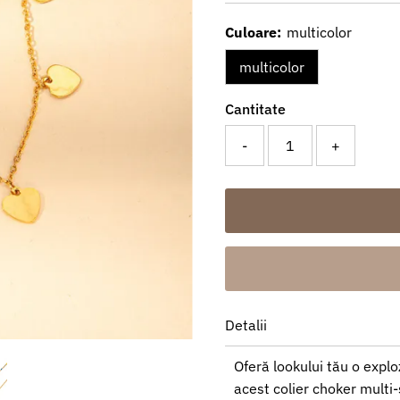
redus
întreg
Culoare:
multicolor
multicolor
Cantitate
-
+
Detalii
Oferă lookului tău o expl
acest colier choker multi-