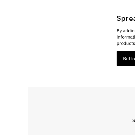
Spre
By addin
informat
products
Butt
S
Introdu