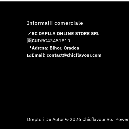
Informații comerciale
📌
SC DAPLLA ONLINE STORE SRL
🆔
CUI:
RO43451810
📍
Adresa: Bihor, Oradea
📧
Email: contact@chicflavour.com
Drepturi De Autor © 2026
Chicflavour.ro
.
Power