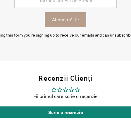
Abonează-te
ng this form you're signing up to receive our emails and can unsubscrib
Recenzii Clienți
Fii primul care scrie o recenzie
Scrie o recenzie