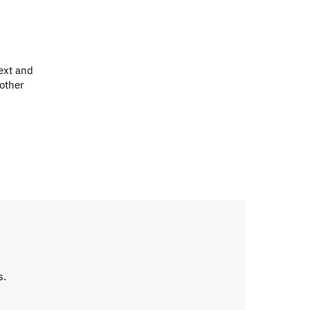
ext and
 other
s.