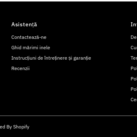
Asistență
In
Contactează-ne
De
Ghid mărimi inele
Cu
Instrucțiuni de întreținere și garanție
Ter
Recenzii
Pol
Pol
Pol
Cer
ed By Shopify