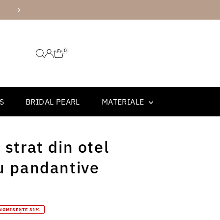
AMBALARE PREMIUM
0
S
BRIDAL PEARL
MATERIALE
 strat din otel
cu pandantive
NOMISEȘTE 31%