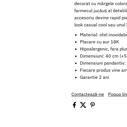
decorat cu mărgele colora
farmecul jucăuș al detaliil
accesoriu devine rapid pie
look casual cool sau unul 
Material: otel inoxidab
Placare cu aur 18K
Hipoalergenic, fara plu
Dimensiuni: 40 cm (+5
Dimensiuni pandantiv:
Fiecare produs vine amb
Garantie 2 ani
Contactează-ne
Popup li