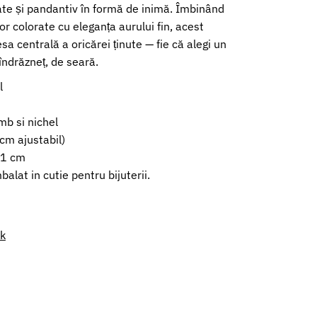
te și pandantiv în formă de inimă. Îmbinând
or colorate cu eleganța aurului fin, acest
sa centrală a oricărei ținute — fie că alegi un
îndrăzneț, de seară.
il
mb si nichel
cm ajustabil)
 1 cm
alat in cutie pentru bijuterii.
nk