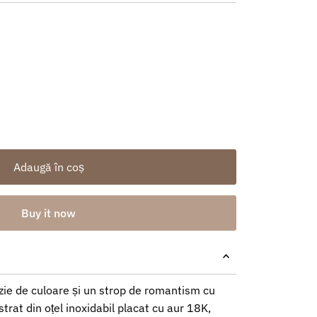
Adaugă în coș
Buy it now
ozie de culoare și un strop de romantism cu
strat din oțel inoxidabil placat cu aur 18K,