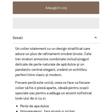
Adaugă în coș
Detalii
Un colier statement cu un design stratificat care
aduce un plus de rafinament oricărei ținute. Cele
trei straturi armonios combinate includ șiraguri
delicate de perle naturale de apă dulce și un
pandantiv central elegant, creând un echilibru
perfect între clasic și modern.
Fiecare perlă este unică, ceea ce face ca fiecare
colier să fie o piesă aparte, ideală pentru ocazii
speciale sau pentru a adăuga un accent sofisticat
look-ului de zi cu zi.
Perle de apa dulce
Hipoalergenic, fara plumb si nichel