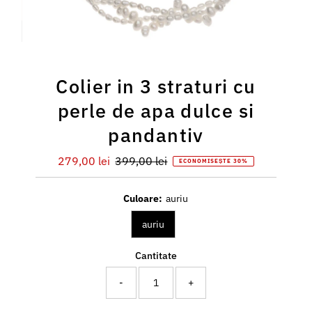
Colier in 3 straturi cu
perle de apa dulce si
pandantiv
Preț
279,00 lei
Preț
399,00 lei
ECONOMISEȘTE 30%
redus
întreg
Culoare:
auriu
auriu
Cantitate
-
+