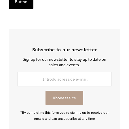
Button
Subscribe to our newsletter
Signup for our newsletter to stay up to date on
sales and events.
Introdu
adresa
de
e-
Abonează-te
mail
*By completing this form you're signing up to receive our
emails and can unsubscribe at any time