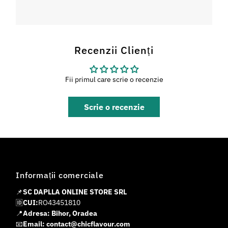
Recenzii Clienți
Fii primul care scrie o recenzie
Scrie o recenzie
Informații comerciale
📌
SC DAPLLA ONLINE STORE SRL
🆔
CUI:
RO43451810
📍
Adresa: Bihor, Oradea
📧
Email: contact@chicflavour.com