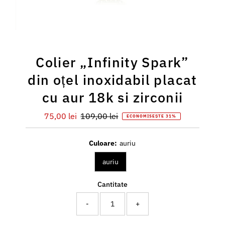
Colier „Infinity Spark”
din oțel inoxidabil placat
cu aur 18k si zirconii
Preț
75,00 lei
Preț
109,00 lei
ECONOMISEȘTE 31%
redus
întreg
Culoare:
auriu
auriu
Cantitate
-
+