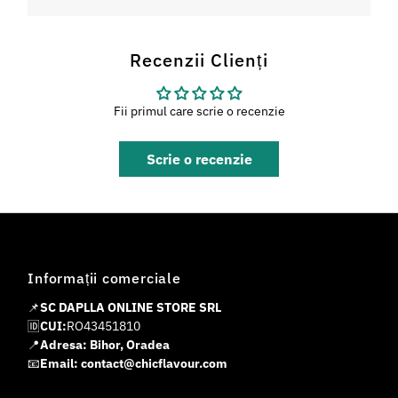
Recenzii Clienți
Fii primul care scrie o recenzie
Scrie o recenzie
Informații comerciale
📌
SC DAPLLA ONLINE STORE SRL
🆔
CUI:
RO43451810
📍
Adresa: Bihor, Oradea
📧
Email: contact@chicflavour.com