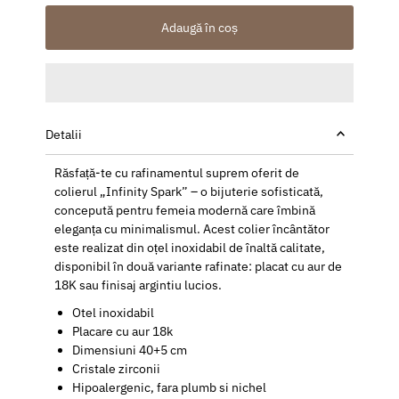
Adaugă în coș
Detalii
Răsfață-te cu rafinamentul suprem oferit de
colierul „Infinity Spark” – o bijuterie sofisticată,
concepută pentru femeia modernă care îmbină
eleganța cu minimalismul. Acest colier încântător
este realizat din oțel inoxidabil de înaltă calitate,
disponibil în două variante rafinate: placat cu aur de
18K sau finisaj argintiu lucios.
Otel inoxidabil
Placare cu aur 18k
Dimensiuni 40+5 cm
Cristale zirconii
Hipoalergenic, fara plumb si nichel