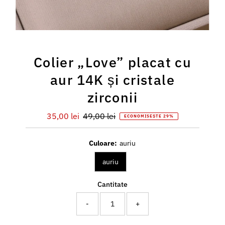
Colier „Love” placat cu
aur 14K și cristale
zirconii
Preț
35,00 lei
Preț
49,00 lei
ECONOMISEȘTE 29%
redus
întreg
Culoare:
auriu
auriu
Cantitate
-
+