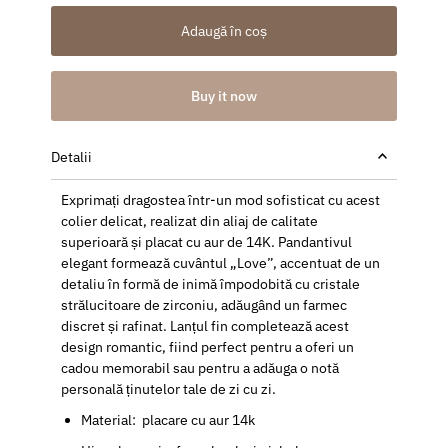
Adaugă în coș
Buy it now
Detalii
Exprimați dragostea într-un mod sofisticat cu acest
colier delicat, realizat din aliaj de calitate
superioară și placat cu aur de 14K. Pandantivul
elegant formează cuvântul „Love”, accentuat de un
detaliu în formă de inimă împodobită cu cristale
strălucitoare de zirconiu, adăugând un farmec
discret și rafinat. Lanțul fin completează acest
design romantic, fiind perfect pentru a oferi un
cadou memorabil sau pentru a adăuga o notă
personală ținutelor tale de zi cu zi.
Material: placare cu aur 14k