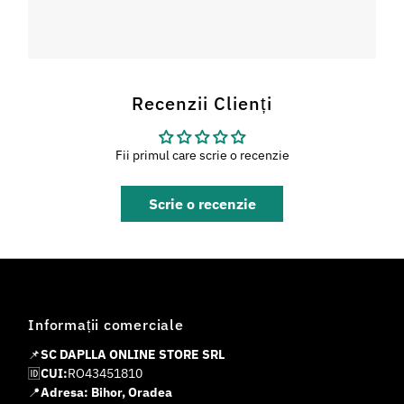
Recenzii Clienți
Fii primul care scrie o recenzie
Scrie o recenzie
Informații comerciale
📌
SC DAPLLA ONLINE STORE SRL
🆔
CUI:
RO43451810
📍
Adresa: Bihor, Oradea