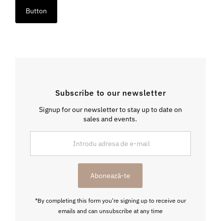
Button
Subscribe to our newsletter
Signup for our newsletter to stay up to date on
sales and events.
Introdu
adresa
de
e-
Abonează-te
mail
*By completing this form you're signing up to receive our
emails and can unsubscribe at any time