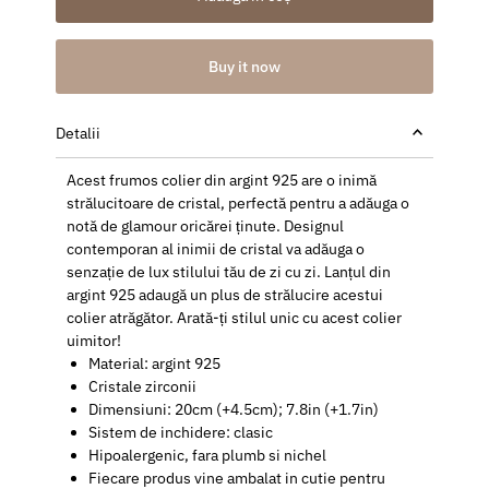
Buy it now
Detalii
Acest frumos colier din argint 925 are o inimă
strălucitoare de cristal, perfectă pentru a adăuga o
notă de glamour oricărei ținute. Designul
contemporan al inimii de cristal va adăuga o
senzație de lux stilului tău de zi cu zi. Lanțul din
argint 925 adaugă un plus de strălucire acestui
colier atrăgător. Arată-ți stilul unic cu acest colier
uimitor!
Material: argint 925
Cristale zirconii
Dimensiuni: 20cm (+4.5cm); 7.8in (+1.7in)
Sistem de inchidere: clasic
Hipoalergenic, fara plumb si nichel
Fiecare produs vine ambalat in cutie pentru