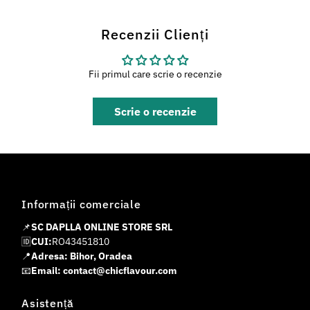
Recenzii Clienți
Fii primul care scrie o recenzie
Scrie o recenzie
Informații comerciale
📌
SC DAPLLA ONLINE STORE SRL
🆔
CUI:
RO43451810
📍
Adresa: Bihor, Oradea
📧
Email: contact@chicflavour.com
Asistență