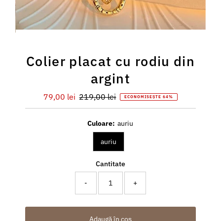
Colier placat cu rodiu din
argint
Preț
79,00 lei
Preț
219,00 lei
ECONOMISEȘTE 64%
redus
întreg
Culoare:
auriu
auriu
Cantitate
-
+
Adaugă în coș