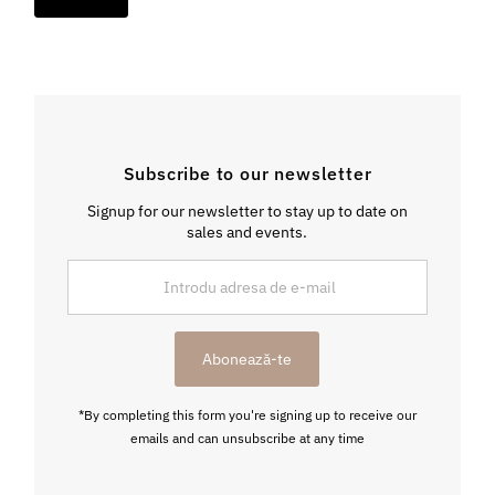
Subscribe to our newsletter
Signup for our newsletter to stay up to date on
sales and events.
Introdu
adresa
de
e-
Abonează-te
mail
*By completing this form you're signing up to receive our
emails and can unsubscribe at any time