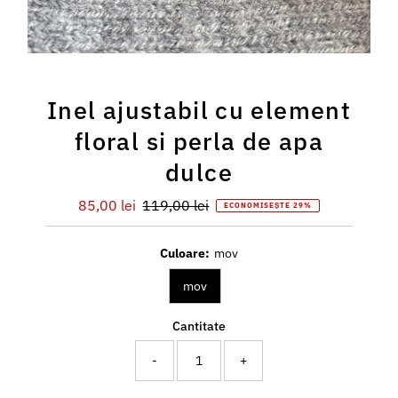
Inel ajustabil cu element
floral si perla de apa
dulce
Preț
85,00 lei
Preț
119,00 lei
ECONOMISEȘTE 29%
redus
întreg
Culoare:
mov
mov
Cantitate
-
+