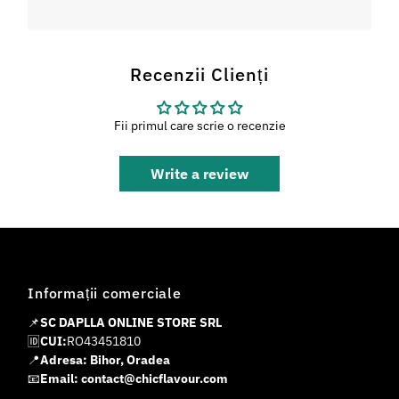
Recenzii Clienți
Fii primul care scrie o recenzie
Write a review
Informații comerciale
📌
SC DAPLLA ONLINE STORE SRL
🆔
CUI:
RO43451810
📍
Adresa: Bihor, Oradea
📧
Email: contact@chicflavour.com