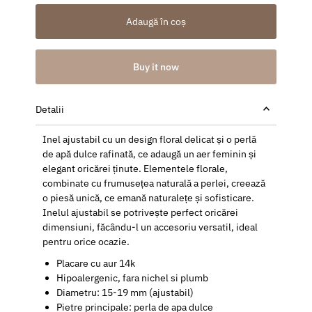
Adaugă în coș
Buy it now
Detalii
Inel ajustabil cu un design floral delicat și o perlă
de apă dulce rafinată, ce adaugă un aer feminin și
elegant oricărei ținute. Elementele florale,
combinate cu frumusețea naturală a perlei, creează
o piesă unică, ce emană naturalețe și sofisticare.
Inelul ajustabil se potrivește perfect oricărei
dimensiuni, făcându-l un accesoriu versatil, ideal
pentru orice ocazie.
Placare cu aur 14k
Hipoalergenic, fara nichel si plumb
Diametru: 15-19 mm (ajustabil)
Pietre principale: perla de apa dulce