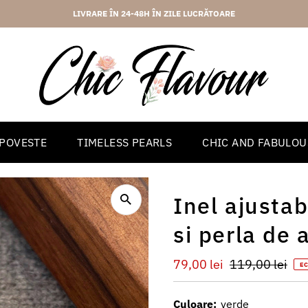
2 ANI GARANTIE
 POVESTE
TIMELESS PEARLS
CHIC AND FABULOU
Inel ajustab
si perla de 
Preț
79,00 lei
Preț
119,00 lei
E
redus
întreg
Culoare:
verde