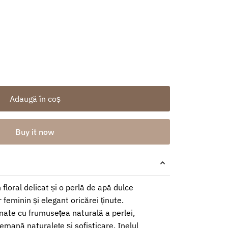
Adaugă în coș
Buy it now
 floral delicat și o perlă de apă dulce
 feminin și elegant oricărei ținute.
nate cu frumusețea naturală a perlei,
emană naturalețe și sofisticare. Inelul