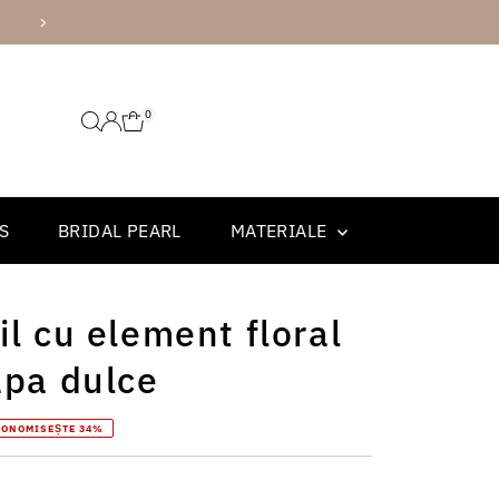
AMBALARE PREMIUM
0
S
BRIDAL PEARL
MATERIALE
il cu element floral
apa dulce
CONOMISEȘTE 34%