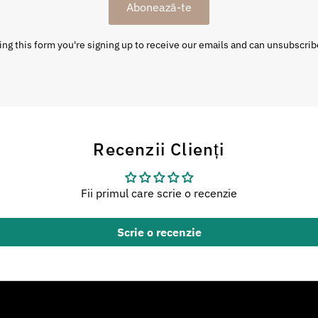
Abonează-te
ng this form you're signing up to receive our emails and can unsubscrib
Recenzii Clienți
Fii primul care scrie o recenzie
Scrie o recenzie