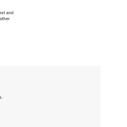
ext and
 other
s.