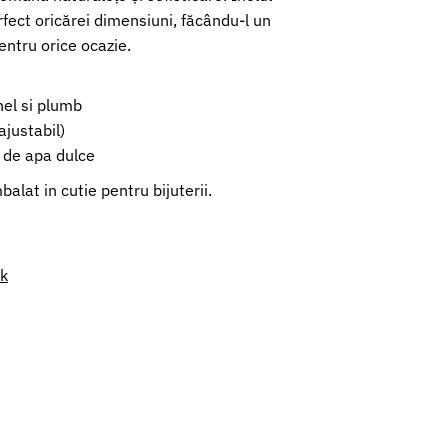
rfect oricărei dimensiuni, făcându-l un
entru orice ocazie.
hel si plumb
justabil)
a de apa dulce
alat in cutie pentru bijuterii.
nk