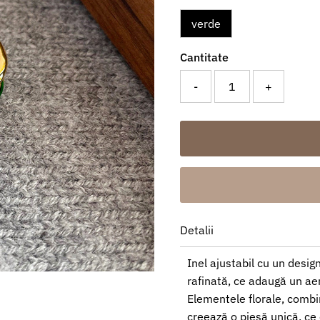
verde
Cantitate
-
+
Detalii
Inel ajustabil cu un design
rafinată, ce adaugă un aer
Elementele florale, combi
creează o piesă unică, ce 