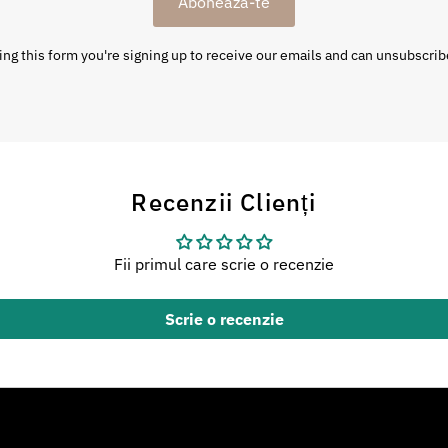
Abonează-te
ng this form you're signing up to receive our emails and can unsubscrib
Recenzii Clienți
Fii primul care scrie o recenzie
Scrie o recenzie