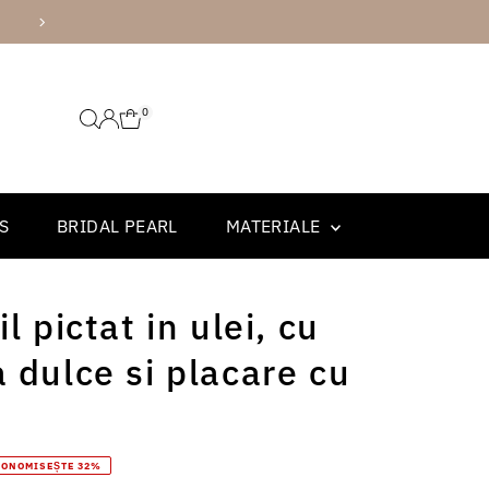
AMBALARE PREMIUM
0
S
BRIDAL PEARL
MATERIALE
l pictat in ulei, cu
 dulce si placare cu
CONOMISEȘTE 32%