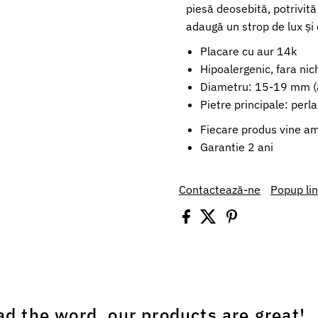
piesă deosebită, potrivită 
adaugă un strop de lux și o
Placare cu aur 14k
Hipoalergenic, fara nic
Diametru: 15-19 mm (a
Pietre principale: perl
Fiecare produs vine amb
Garantie 2 ani
Contactează-ne
Popup li
ad the word, our products are great!