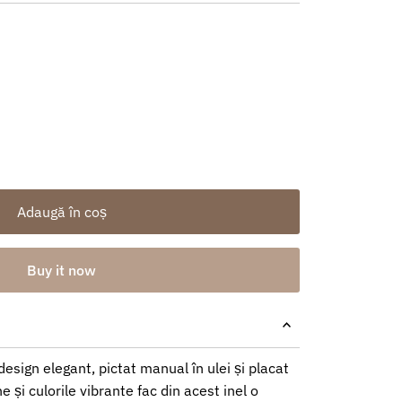
Adaugă în coș
Buy it now
 design elegant, pictat manual în ulei și placat
ne și culorile vibrante fac din acest inel o