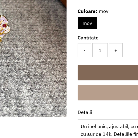
redus
întreg
Culoare:
mov
mov
Cantitate
-
+
Detalii
Un inel unic, ajustabil, cu
cu aur de 14k. Detaliile fi