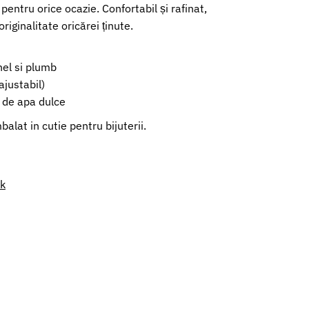
pentru orice ocazie. Confortabil și rafinat,
riginalitate oricărei ținute.
hel si plumb
justabil)
a de apa dulce
alat in cutie pentru bijuterii.
nk