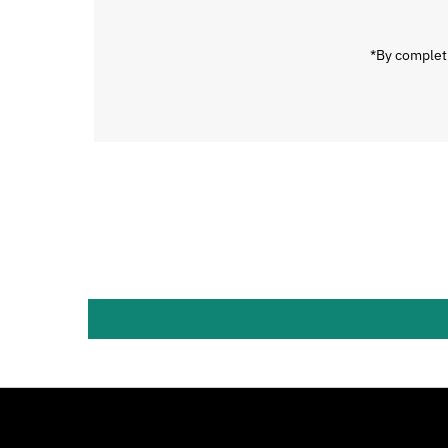
mail
*By completi