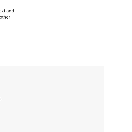
ext and
 other
s.